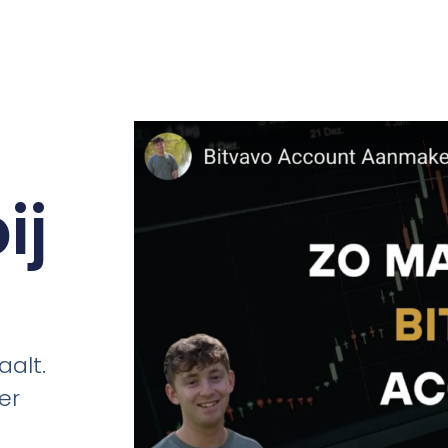
ij
aalt.
er
.