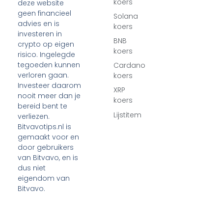
koers
deze website
geen financieel
Solana
advies en is
koers
investeren in
BNB
crypto op eigen
koers
risico. Ingelegde
tegoeden kunnen
Cardano
verloren gaan.
koers
Investeer daarom
XRP
nooit meer dan je
koers
bereid bent te
Lijstitem
verliezen.
Bitvavotips.nl is
gemaakt voor en
door gebruikers
van Bitvavo, en is
dus niet
eigendom van
Bitvavo.