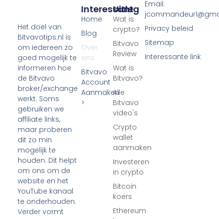
Email:
Interessant
Uitleg
jcommandeur1@gma
Home
Wat is
Het doel van
Privacy beleid
crypto?
Blog
Bitvavotips.nl is
Sitemap
Bitvavo
Over
om iedereen zo
Review
Interessante link
ons
goed mogelijk te
Wat is
informeren hoe
Bitvavo
Bitvavo?
de Bitvavo
Account
broker/exchange
Aanmaken
Alle
werkt. Soms
>
Bitvavo
gebruiken we
video's
affiliate links,
Crypto
maar proberen
wallet
dit zo min
aanmaken
mogelijk te
houden. Dit helpt
Investeren
om ons om de
in crypto
website en het
Bitcoin
YouTube kanaal
koers
te onderhouden.
Ethereum
Verder vormt