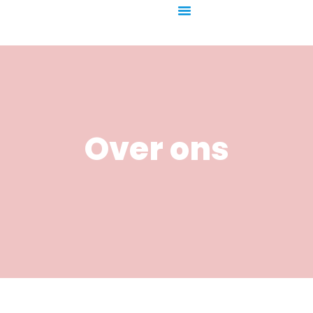
Ga
naar
de
inhoud
Over ons