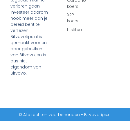
tegoeden kunnen
Cardano
verloren gaan.
koers
Investeer daarom
XRP
nooit meer dan je
koers
bereid bent te
Lijstitem
verliezen.
Bitvavotips.nl is
gemaakt voor en
door gebruikers
van Bitvavo, en is
dus niet
eigendom van
Bitvavo.
© Alle rechten voorbehouden - Bitvavotips.nl