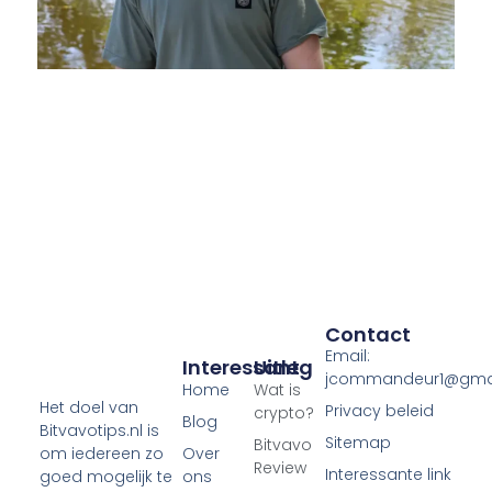
Contact
Email:
Interessant
Uitleg
jcommandeur1@gma
Home
Wat is
Het doel van
Privacy beleid
crypto?
Blog
Bitvavotips.nl is
Sitemap
Bitvavo
Over
om iedereen zo
Review
Interessante link
ons
goed mogelijk te