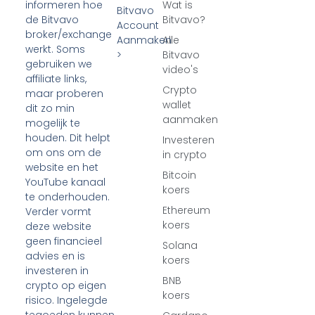
Wat is
informeren hoe
Bitvavo
Bitvavo?
de Bitvavo
Account
broker/exchange
Aanmaken
Alle
werkt. Soms
>
Bitvavo
gebruiken we
video's
affiliate links,
Crypto
maar proberen
wallet
dit zo min
aanmaken
mogelijk te
houden. Dit helpt
Investeren
om ons om de
in crypto
website en het
Bitcoin
YouTube kanaal
koers
te onderhouden.
Ethereum
Verder vormt
koers
deze website
geen financieel
Solana
advies en is
koers
investeren in
BNB
crypto op eigen
koers
risico. Ingelegde