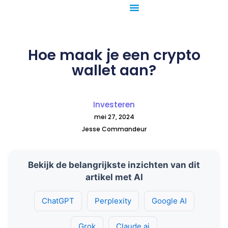
Ga
naar
de
inhoud
Hoe maak je een crypto
wallet aan?
Investeren
mei 27, 2024
Jesse Commandeur
Bekijk de belangrijkste inzichten van dit
artikel met AI
ChatGPT
Perplexity
Google AI
Grok
Claude.ai