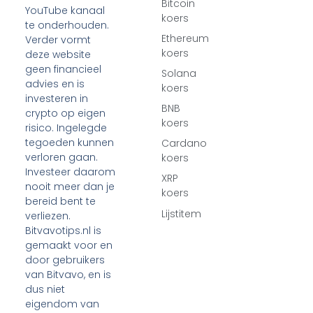
Bitcoin
YouTube kanaal
koers
te onderhouden.
Ethereum
Verder vormt
koers
deze website
geen financieel
Solana
advies en is
koers
investeren in
BNB
crypto op eigen
koers
risico. Ingelegde
tegoeden kunnen
Cardano
verloren gaan.
koers
Investeer daarom
XRP
nooit meer dan je
koers
bereid bent te
Lijstitem
verliezen.
Bitvavotips.nl is
gemaakt voor en
door gebruikers
van Bitvavo, en is
dus niet
eigendom van