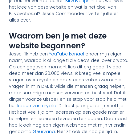
je ook het verhaal achter
Bitvavotips.n
l ziet; wat was
het idee van deze website en wat is het doel van
Bitvavotips.nl? Jesse Commandeur vertelt jullie er
alles over.
Waarom ben je met deze
website begonnen?
Jesse: “Ik heb een
YouTube kanaal
onder mijn eigen
naam, waarop ik al lange tijd video’s deel over crypto.
Op een gegeven moment liep dit erg goed. 1 video
deed meer dan 30.000 views. Ik kreeg veel simpele
vragen over crypto en ook steeds vaker kwamen er
vragen in mijn DM. Ik wilde die mensen graag helpen,
maar sommige mensen verwachten best veel. Dat ik
dingen voor ze uitzoek en ze stap voor stap help met
het
kopen van crypto
. Dit kost je ongelooflijk veel tijd.
Het kost veel tijd om iedereen op een goede manier
te helpen en iedereen tevreden te houden. Daarnaast
heb ik ook nog een eigen webshop met mijn vriendin,
genaamd
Geurvana
. Hier zit ook de nodige tijd in.