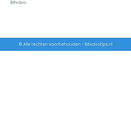
Bitvavo.
© Alle rechten voorbehouden - Bitvavotips.nl