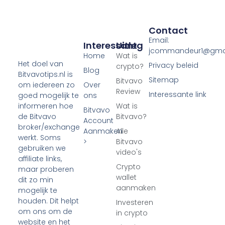
Contact
Email:
Interessant
Uitleg
jcommandeur1@gma
Home
Wat is
Het doel van
Privacy beleid
crypto?
Blog
Bitvavotips.nl is
Sitemap
Bitvavo
Over
om iedereen zo
Review
Interessante link
ons
goed mogelijk te
Wat is
informeren hoe
Bitvavo
Bitvavo?
de Bitvavo
Account
broker/exchange
Aanmaken
Alle
werkt. Soms
>
Bitvavo
gebruiken we
video's
affiliate links,
Crypto
maar proberen
wallet
dit zo min
aanmaken
mogelijk te
houden. Dit helpt
Investeren
om ons om de
in crypto
website en het