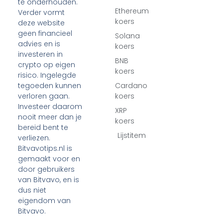
te onderhouden.
Ethereum
Verder vormt
koers
deze website
geen financieel
Solana
advies en is
koers
investeren in
BNB
crypto op eigen
koers
risico. Ingelegde
tegoeden kunnen
Cardano
verloren gaan.
koers
Investeer daarom
XRP
nooit meer dan je
koers
bereid bent te
Lijstitem
verliezen.
Bitvavotips.nl is
gemaakt voor en
door gebruikers
van Bitvavo, en is
dus niet
eigendom van
Bitvavo.