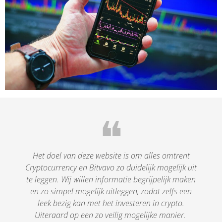
❝
Het doel van deze website is om alles omtrent
Cryptocurrency en Bitvavo zo duidelijk mogelijk uit
te leggen. Wij willen informatie begrijpelijk maken
en zo simpel mogelijk uitleggen, zodat zelfs een
leek bezig kan met het investeren in crypto.
Uiteraard op een zo veilig mogelijke manier.