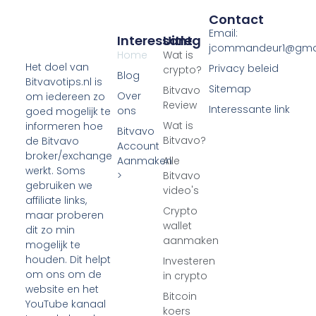
Contact
Email:
Interessant
Uitleg
jcommandeur1@gma
Home
Wat is
Het doel van
Privacy beleid
crypto?
Blog
Bitvavotips.nl is
Sitemap
Bitvavo
Over
om iedereen zo
Review
Interessante link
ons
goed mogelijk te
Wat is
informeren hoe
Bitvavo
Bitvavo?
de Bitvavo
Account
broker/exchange
Aanmaken
Alle
werkt. Soms
>
Bitvavo
gebruiken we
video's
affiliate links,
Crypto
maar proberen
wallet
dit zo min
aanmaken
mogelijk te
houden. Dit helpt
Investeren
om ons om de
in crypto
website en het
Bitcoin
YouTube kanaal
koers