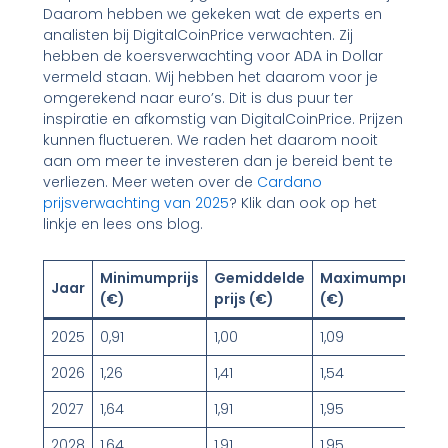
Daarom hebben we gekeken wat de experts en
analisten bij DigitalCoinPrice verwachten. Zij
hebben de koersverwachting voor ADA in Dollar
vermeld staan. Wij hebben het daarom voor je
omgerekend naar euro’s. Dit is dus puur ter
inspiratie en afkomstig van DigitalCoinPrice. Prijzen
kunnen fluctueren. We raden het daarom nooit
aan om meer te investeren dan je bereid bent te
verliezen. Meer weten over de
Cardano
prijsverwachting van 2025
? Klik dan ook op het
linkje en lees ons blog.
Minimumprijs
Gemiddelde
Maximumprijs
Jaar
(€)
prijs (€)
(€)
2025
0,91
1,00
1,09
2026
1,26
1,41
1,54
2027
1,64
1,91
1,95
2028
1,64
1,91
1,95