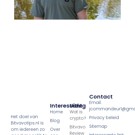
Contact
Email:
Interessant
Uitleg
jcommandeur1@gma
Home
Wat is
Het doel van
Privacy beleid
crypto?
Blog
Bitvavotips.nl is
Sitemap
Bitvavo
Over
om iedereen zo
Review
Interessante link