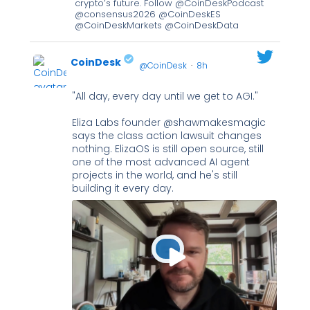
crypto’s future. Follow @CoinDeskPodcast
@consensus2026 @CoinDeskES
@CoinDeskMarkets @CoinDeskData
CoinDesk
@CoinDesk
·
8h
"All day, every day until we get to AGI."
;
Eliza Labs founder @shawmakesmagic
says the class action lawsuit changes
nothing. ElizaOS is still open source, still
one of the most advanced AI agent
projects in the world, and he's still
building it every day.