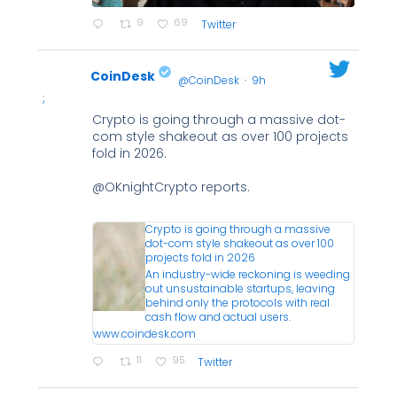
9
69
Twitter
CoinDesk
@CoinDesk
·
9h
;
Crypto is going through a massive dot-
com style shakeout as over 100 projects
fold in 2026.
@OKnightCrypto reports.
Crypto is going through a massive
dot-com style shakeout as over 100
projects fold in 2026
An industry-wide reckoning is weeding
out unsustainable startups, leaving
behind only the protocols with real
cash flow and actual users.
www.coindesk.com
11
95
Twitter