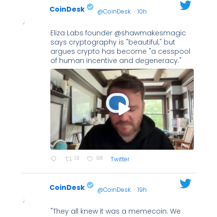
CoinDesk
@CoinDesk
·
10h
;
Eliza Labs founder @shawmakesmagic
says cryptography is "beautiful," but
argues crypto has become "a cesspool
of human incentive and degeneracy."
13
98
Twitter
CoinDesk
@CoinDesk
·
19h
;
"They all knew it was a memecoin. We