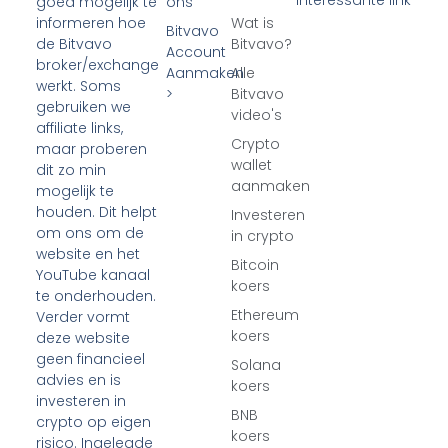
ons
goed mogelijk te
Wat is
informeren hoe
Bitvavo
Bitvavo?
de Bitvavo
Account
broker/exchange
Aanmaken
Alle
werkt. Soms
>
Bitvavo
gebruiken we
video's
affiliate links,
Crypto
maar proberen
wallet
dit zo min
aanmaken
mogelijk te
houden. Dit helpt
Investeren
om ons om de
in crypto
website en het
Bitcoin
YouTube kanaal
koers
te onderhouden.
Ethereum
Verder vormt
koers
deze website
geen financieel
Solana
advies en is
koers
investeren in
BNB
crypto op eigen
koers
risico. Ingelegde