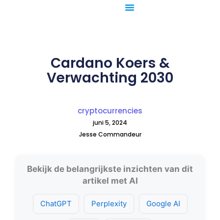
Ga
naar
de
inhoud
Cardano Koers &
Verwachting 2030
cryptocurrencies
juni 5, 2024
Jesse Commandeur
Bekijk de belangrijkste inzichten van dit
artikel met AI
ChatGPT
Perplexity
Google AI