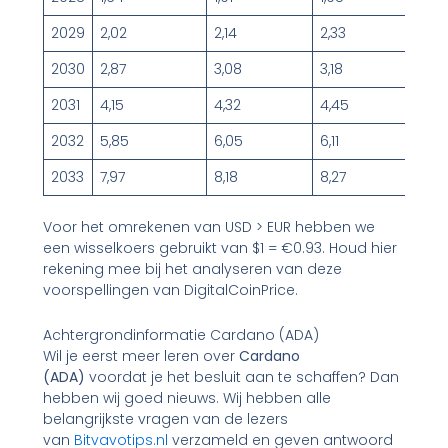
2029
2,02
2,14
2,33
2030
2,87
3,08
3,18
2031
4,15
4,32
4,45
2032
5,85
6,05
6,11
2033
7,97
8,18
8,27
Voor het omrekenen van USD > EUR hebben we
een wisselkoers gebruikt van $1 = €0.93. Houd hier
rekening mee bij het analyseren van deze
voorspellingen van DigitalCoinPrice.
Achtergrondinformatie Cardano (ADA)
Wil je eerst meer leren over
Cardano
(ADA)
voordat je het besluit aan te schaffen? Dan
hebben wij goed nieuws. Wij hebben alle
belangrijkste vragen van de lezers
van
Bitvavotips.nl
verzameld en geven antwoord