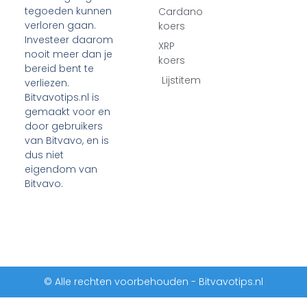
tegoeden kunnen
Cardano
verloren gaan.
koers
Investeer daarom
XRP
nooit meer dan je
koers
bereid bent te
Lijstitem
verliezen.
Bitvavotips.nl is
gemaakt voor en
door gebruikers
van Bitvavo, en is
dus niet
eigendom van
Bitvavo.
© Alle rechten voorbehouden - Bitvavotips.nl