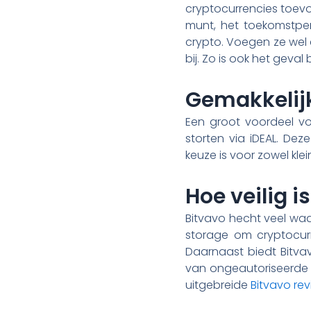
cryptocurrencies toev
munt, het toekomstpersp
crypto. Voegen ze wel e
bij. Zo is ook het geval 
Gemakkelijk
Een groot voordeel vo
storten via iDEAL. Dez
keuze is voor zowel klei
Hoe veilig i
Bitvavo hecht veel waa
storage om cryptocurr
Daarnaast biedt Bitva
van ongeautoriseerde t
uitgebreide
Bitvavo re