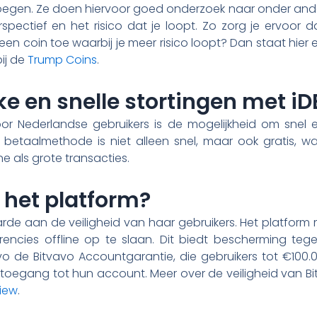
oegen. Ze doen hiervoor goed onderzoek naar onder and
ectief en het risico dat je loopt. Zo zorg je ervoor dat
en coin toe waarbij je meer risico loopt? Dan staat hier e
bij de
Trump Coins
.
e en snelle stortingen met iD
or Nederlandse gebruikers is de mogelijkheid om snel 
e betaalmethode is niet alleen snel, maar ook gratis, 
ne als grote transacties.
s het platform?
rde aan de veiligheid van haar gebruikers. Het platform
encies offline op te slaan. Dit biedt bescherming tege
vo de Bitvavo Accountgarantie, die gebruikers tot €100.
oegang tot hun account. Meer over de veiligheid van Bitv
view
.