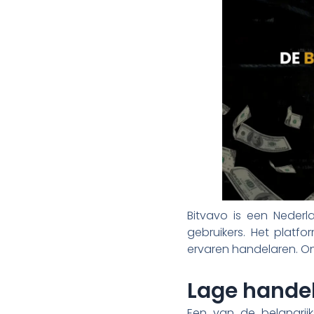
Bitvavo is een Neder
gebruikers. Het platfo
ervaren handelaren. On
Lage hande
Een van de belangrij