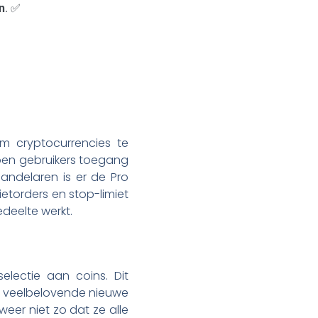
n
. ✅
om cryptocurrencies te
en gebruikers toegang
andelaren is er de Pro
etorders en stop-limiet
edeelte werkt.
electie aan coins. Dit
ls veelbelovende nieuwe
weer niet zo dat ze alle