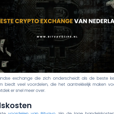
landse exchange die zich onderscheidt als de beste k
rm biedt veel voordelen, die het aantrekkelijk maken v
tdek er snel meer over.
lskosten
kste
voordelen van Bitvavo
zijn de lage handelskosten