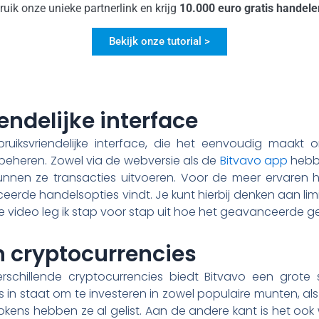
uik onze unieke partnerlink en krijg
10.000 euro gratis handele
Bekijk onze tutorial >
endelijke interface
ruiksvriendelijke interface, die het eenvoudig maakt 
beheren. Zowel via de webversie als de
Bitvavo app
hebb
nnen ze transacties uitvoeren. Voor de meer ervaren h
erde handelsopties vindt. Je kunt hierbij denken aan limi
e video leg ik stap voor stap uit hoe het geavanceerde g
n cryptocurrencies
chillende cryptocurrencies biedt Bitvavo een grote s
s in staat om te investeren in zowel populaire munten, a
okens hebben ze al gelist. Aan de andere kant is het ook 