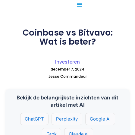
Ga
naar
de
inhoud
Coinbase vs Bitvavo:
Wat is beter?
Investeren
december 7, 2024
Jesse Commandeur
Bekijk de belangrijkste inzichten van dit
artikel met AI
ChatGPT
Perplexity
Google AI
Grok
Claude.ai