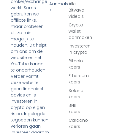
broker/exchange
Aanmaken
Alle
werkt. Soms
>
Bitvavo
gebruiken we
video's
affiliate links,
Crypto
maar proberen
wallet
dit zo min
aanmaken
mogelijk te
houden. Dit helpt
Investeren
om ons om de
in crypto
website en het
Bitcoin
YouTube kanaal
koers
te onderhouden.
Ethereum
Verder vormt
koers
deze website
geen financieel
Solana
advies en is
koers
investeren in
BNB
crypto op eigen
koers
risico. Ingelegde
tegoeden kunnen
Cardano
verloren gaan.
koers
Investeer daarom