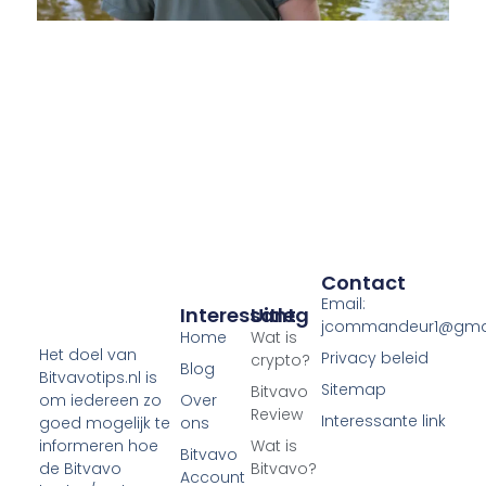
Contact
Email:
Interessant
Uitleg
jcommandeur1@gma
Home
Wat is
Het doel van
Privacy beleid
crypto?
Blog
Bitvavotips.nl is
Sitemap
Bitvavo
Over
om iedereen zo
Review
Interessante link
ons
goed mogelijk te
Wat is
informeren hoe
Bitvavo
Bitvavo?
de Bitvavo
Account