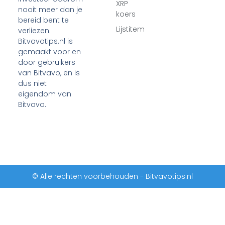
XRP
nooit meer dan je
koers
bereid bent te
Lijstitem
verliezen.
Bitvavotips.nl is
gemaakt voor en
door gebruikers
van Bitvavo, en is
dus niet
eigendom van
Bitvavo.
© Alle rechten voorbehouden - Bitvavotips.nl