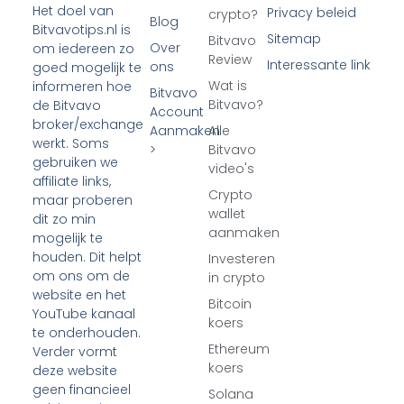
Het doel van
Privacy beleid
crypto?
Blog
Bitvavotips.nl is
Sitemap
Bitvavo
Over
om iedereen zo
Review
Interessante link
ons
goed mogelijk te
Wat is
informeren hoe
Bitvavo
Bitvavo?
de Bitvavo
Account
broker/exchange
Aanmaken
Alle
werkt. Soms
>
Bitvavo
gebruiken we
video's
affiliate links,
Crypto
maar proberen
wallet
dit zo min
aanmaken
mogelijk te
houden. Dit helpt
Investeren
om ons om de
in crypto
website en het
Bitcoin
YouTube kanaal
koers
te onderhouden.
Ethereum
Verder vormt
koers
deze website
geen financieel
Solana