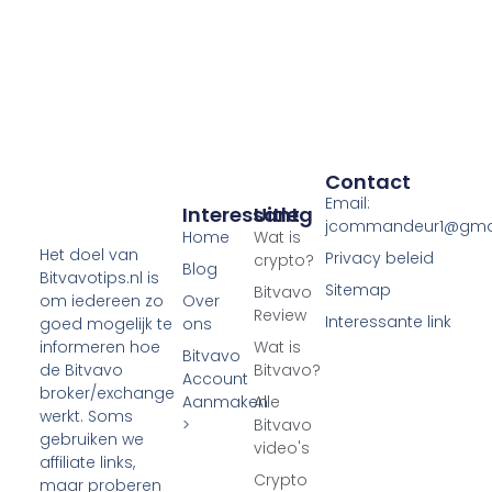
Contact
Email:
Interessant
Uitleg
jcommandeur1@gma
Home
Wat is
Het doel van
Privacy beleid
crypto?
Blog
Bitvavotips.nl is
Sitemap
Bitvavo
Over
om iedereen zo
Review
Interessante link
ons
goed mogelijk te
Wat is
informeren hoe
Bitvavo
Bitvavo?
de Bitvavo
Account
broker/exchange
Aanmaken
Alle
werkt. Soms
>
Bitvavo
gebruiken we
video's
affiliate links,
Crypto
maar proberen