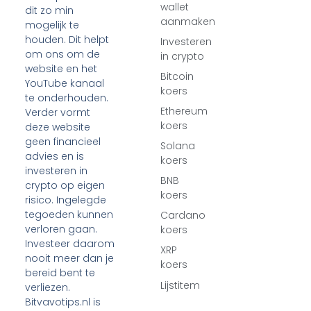
wallet
dit zo min
aanmaken
mogelijk te
houden. Dit helpt
Investeren
om ons om de
in crypto
website en het
Bitcoin
YouTube kanaal
koers
te onderhouden.
Ethereum
Verder vormt
koers
deze website
geen financieel
Solana
advies en is
koers
investeren in
BNB
crypto op eigen
koers
risico. Ingelegde
tegoeden kunnen
Cardano
verloren gaan.
koers
Investeer daarom
XRP
nooit meer dan je
koers
bereid bent te
Lijstitem
verliezen.
Bitvavotips.nl is