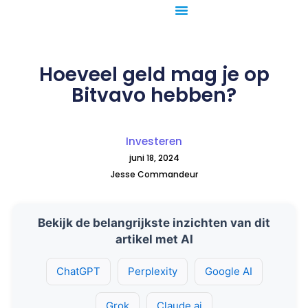
Ga
naar
de
inhoud
Hoeveel geld mag je op
Bitvavo hebben?
Investeren
juni 18, 2024
Jesse Commandeur
Bekijk de belangrijkste inzichten van dit
artikel met AI
ChatGPT
Perplexity
Google AI
Grok
Claude.ai