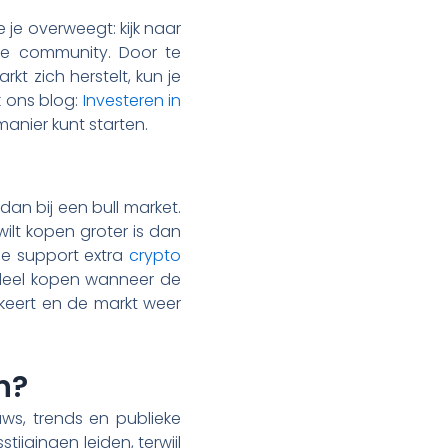
je overweegt: kijk naar
 de community. Door te
kt zich herstelt, kun je
k ons blog:
Investeren in
 manier kunt starten.
an bij een bull market.
wilt kopen groter is dan
nde support extra
crypto
 deel kopen wanneer de
keert en de markt weer
n?
uws, trends en publieke
tijgingen leiden, terwijl