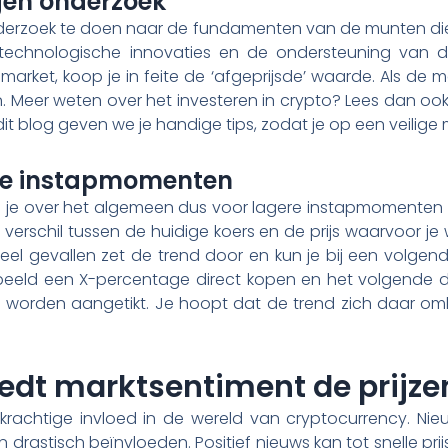
gen onderzoek
nderzoek te doen naar de fundamenten van de munten die 
, technologische innovaties en de ondersteuning van
market, koop je in feite de ‘afgeprijsde’ waarde. Als de mar
 Meer weten over het investeren in crypto? Lees dan oo
 dit blog geven we je handige tips, zodat je op een veilige
ere instapmomenten
es je over het algemeen dus voor lagere instapmomenten d
verschil tussen de huidige koers en de prijs waarvoor je 
n veel gevallen zet de trend door en kun je bij een volge
orbeeld een X-percentage direct kopen en het volgende
n worden aangetikt. Je hoopt dat de trend zich daar om
edt marktsentiment de prijze
krachtige invloed in de wereld van cryptocurrency. Nie
 drastisch beïnvloeden. Positief nieuws kan tot snelle prijss