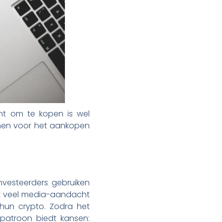
ent om te kopen is wel
ennen voor het aankopen
investeerders gebruiken
nt veel media-aandacht
 hun crypto. Zodra het
 patroon biedt kansen: