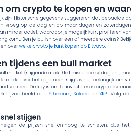
en om crypto te kopen en waa
jk zijn. Historische gegevens suggereren dat bepaalde da
n vroeg op de dag en op maandagen en zaterdagen bl
 minder actief, waardoor je mogelijk kunt profiteren van
ang komt. Ben je bullish over een of meerdere coins? Beki
len over
welke crypto je kunt kopen op Bitvavo
.
n tijdens een bull market
bull market (stijgende markt) lijkt misschien uitdagend, ma
e markt over het algemeen stijgt, is het belangrijk om v
artse trend. De key is om te investeren in cryptocurrenci
enk bijvoorbeeld aan
Ethereum
,
Solana
en
XRP
. Volg de
snel stijgen
 neigen de prijzen snel omhoog te schieten, dus het