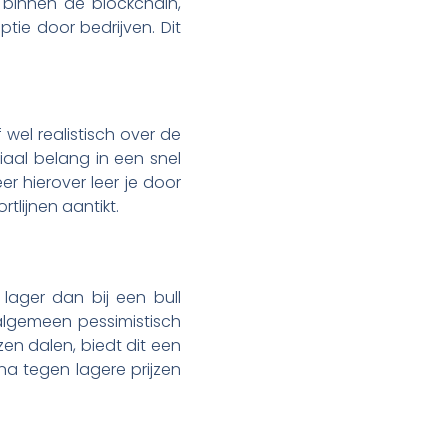
 binnen de blockchain,
ie door bedrijven. Dit
 wel realistisch over de
ciaal belang in een snel
er hierover leer je door
tlijnen aantikt.
lager dan bij een bull
algemeen pessimistisch
zen dalen, biedt dit een
na tegen lagere prijzen