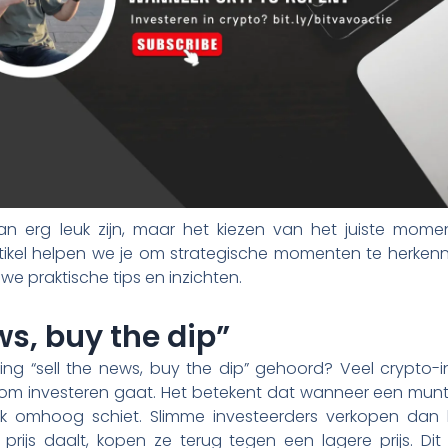
kan erg leuk zijn, maar het kiezen van het juiste mom
gartikel helpen we je om strategische momenten te herk
e praktische tips en inzichten.
ws, buy the dip”
king “sell the news, buy the dip” gehoord? Veel crypto-
t om investeren gaat. Het betekent dat wanneer een mu
 flink omhoog schiet. Slimme investeerders verkopen dan
rijs daalt, kopen ze terug tegen een lagere prijs. Dit