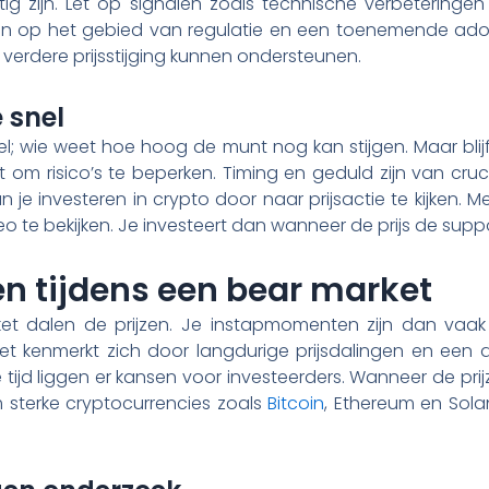
ig zijn. Let op signalen zoals technische verbeteringen
en op het gebied van regulatie en een toenemende adopt
n verdere prijsstijging kunnen ondersteunen.
 snel
l; wie weet hoe hoog de munt nog kan stijgen. Maar blijf
kt om risico’s te beperken. Timing en geduld zijn van cru
n je investeren in crypto door naar prijsactie te kijken. Me
 te bekijken. Je investeert dan wanneer de prijs de suppor
n tijdens een bear market
et dalen de prijzen. Je instapmomenten zijn dan vaak 
et kenmerkt zich door langdurige prijsdalingen en een 
e tijd liggen er kansen voor investeerders. Wanneer de prij
 sterke cryptocurrencies zoals
Bitcoin
, Ethereum en Sola