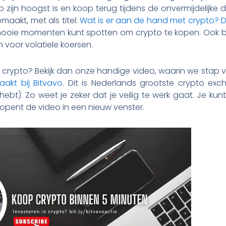
 zijn hoogst is en koop terug tijdens de onvermijdelijke 
maakt, met als titel:
Wat is er aan de hand met crypto? 
ooie momenten kunt spotten om crypto te kopen. Ook b
 voor volatiele koersen.
t crypto? Bekijk dan onze handige video, waarin we stap 
akt bij Bitvavo
. Dit is Nederlands grootste crypto exc
bt). Zo weet je zeker dat je veilig te werk gaat. Je k
 opent de video in een nieuw venster.