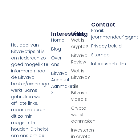
Contact
Email:
Interessant
Uitleg
jcommandeur1@gma
Home
Wat is
Het doel van
Privacy beleid
crypto?
Blog
Bitvavotips.nl is
Sitemap
Bitvavo
Over
om iedereen zo
Review
Interessante link
ons
goed mogelijk te
Wat is
informeren hoe
Bitvavo
Bitvavo?
de Bitvavo
Account
broker/exchange
Aanmaken
Alle
werkt. Soms
>
Bitvavo
gebruiken we
video's
affiliate links,
Crypto
maar proberen
wallet
dit zo min
aanmaken
mogelijk te
houden. Dit helpt
Investeren
om ons om de
in crypto