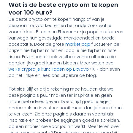
Wat is de beste crypto om te kopen
voor 100 euro?
De beste crypto om te kopen hangt af van je
persoonlijke voorkeuren en het onderzoek wat je
vooraf doet. Bitcoin en Ethereum zijn populaire keuzes
vanwege hun gevestigde marktaandeel en brede
acceptatie. Door de grote
market cap
fluctueren de
prijzen hierbij het minst en loop je hierbij het minste
risico. Er zijn echter ook veelbelovende altcoins die
aanzienlijke groei kunnen bieden. Meer weten over
welke crypto je kunt kopen op Bitvavo
? Klik dan even
op het linkje en lees ons uitgebreide blog.
Tot slot:
Blijf er altijd rekening mee houden dat we
deze pagina’s puur maken ter inspiratie en geen
financieel advies geven. Doe altijd goed je eigen
onderzoek en investeer nooit meer dan je bereid bent
te verliezen. Zie onze pagina’s daarom vooral als
inspiratie en probeer beleggingen goed te spreiden,
op een manier die voor jou fijn werkt. Meer leren over
investeren in crypto? Dan zien we je graag terug bij