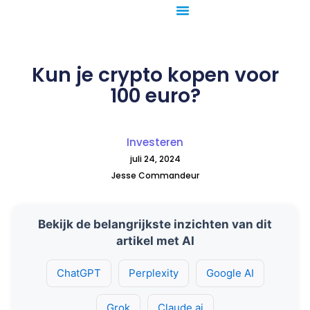
Ga
naar
de
inhoud
Kun je crypto kopen voor
100 euro?
Investeren
juli 24, 2024
Jesse Commandeur
Bekijk de belangrijkste inzichten van dit
artikel met AI
ChatGPT
Perplexity
Google AI
Grok
Claude.ai