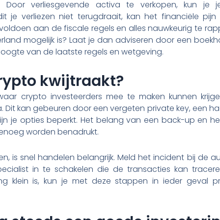
 Door verliesgevende activa te verkopen, kun je j
t je verliezen niet terugdraait, kan het financiële pijn
e voldoen aan de fiscale regels en alles nauwkeurig te rapp
erland mogelijk is? Laat je dan adviseren door een boekh
e hoogte van de laatste regels en wetgeving.
rypto kwijtraakt?
ar crypto investeerders mee te maken kunnen krijgen
 Dit kan gebeuren door een vergeten private key, een hac
 zijn je opties beperkt. Het belang van een back-up en h
genoeg worden benadrukt.
olen, is snel handelen belangrijk. Meld het incident bij de 
pecialist in te schakelen die de transacties kan trace
ing klein is, kun je met deze stappen in ieder geval