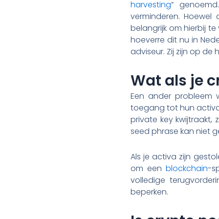
harvesting
” genoemd.
verminderen. Hoewel di
belangrijk om hierbij t
hoeverre dit nu in Ned
adviseur. Zij zijn op d
Wat als je c
Een ander probleem wa
toegang tot hun activa.
private key kwijtraakt,
seed phrase kan niet 
Als je activa zijn gest
om een
blockchain
-s
volledige terugvorder
beperken.