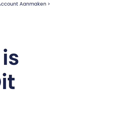
 Account Aanmaken >
 is
it