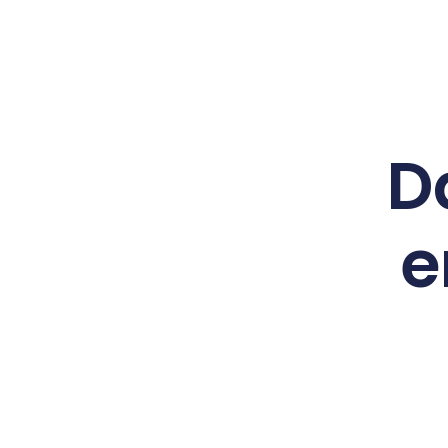
Ga
naar
de
inhoud
Da
e