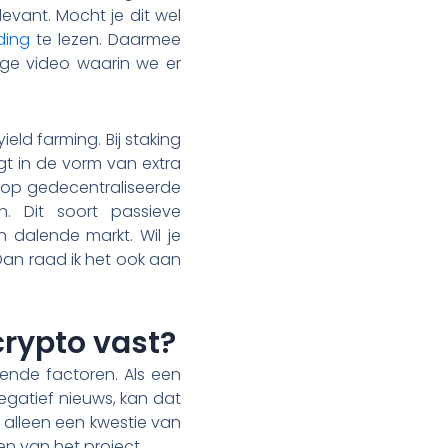
evant. Mocht je dit wel
ding
te lezen. Daarmee
ndige video waarin we er
yield farming. Bij staking
gt in de vorm van extra
s op gedecentraliseerde
. Dit soort passieve
n dalende markt. Wil je
an raad ik het ook aan
rypto vast?
lende factoren. Als een
egatief nieuws, kan dat
t alleen een kwestie van
n van het project.