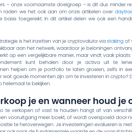
ders – onze voornaamste doelgroep – is dit dus minder rel
an raden we het ook aan om onze artikelen over
daytra
ine basis toegereikt. In dit artikel delen we ook een ha
strategie is het inzetten van je cryptovaluta via
staking
of 
hikbaar aan het netwerk, waardoor je beloningen ontvan
werkt op een vergelijkbare manier, maar vindt vaak plaat
endement kunt behalen door je activa uit te lenen
n helpen om je portfolio te laten groeien, zelfs in ee
r wat goede momenten zijn om te investeren in crypto? D
 helemaal te bekijken.
koop je en wanneer houd je c
to te verkopen of vast te houden hangt af van verschil
een vooruitgang meer boekt, of wordt overspoeld door n
positie te heroverwegen. Je investeringen evalueren is nie
maar ook naar de fundamentele waarde en de vooruitzichte