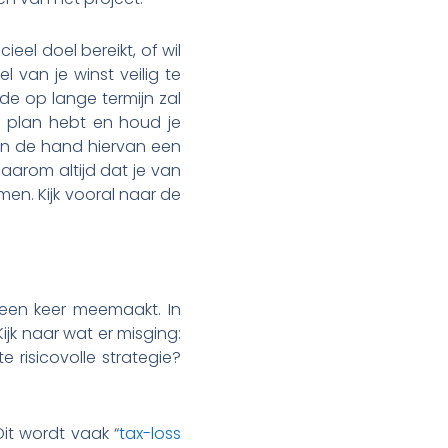
eel doel bereikt, of wil
l van je winst veilig te
rde op lange termijn zal
n plan hebt en houd je
an de hand hiervan een
daarom altijd dat je van
en. Kijk vooral naar de
r een keer meemaakt. In
Kijk naar wat er misging:
 risicovolle strategie?
it wordt vaak “
tax-loss