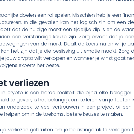
nlijke doelen een rol spelen. Misschien heb je een financi
tructureren. In die gevallen kan het logisch zijn om een dee
gelooft dat de huidige markt een tijdelijke dip is en de waa
ouden een verstandige keuze zijn. Zorg ervoor dat je ee
bewegingen van de markt. Daalt de koers nu en wil je a
an het zijn dat je die beslissing uit emotie maakt. Zorg 
e jouw crypto wilt verkopen en wanneer je winst gaat nem
t volgens experts het beste.
 verliezen
 in crypto is een harde realiteit die bijna elke belegge
uld te geven, is het belangrijk om te leren van je fouten. 
 onderzoek, te veel vertrouwen in een project of een te
je helpen om in de toekomst betere keuzes te maken.
je verliezen gebruiken om je belastingdruk te verlagen. D