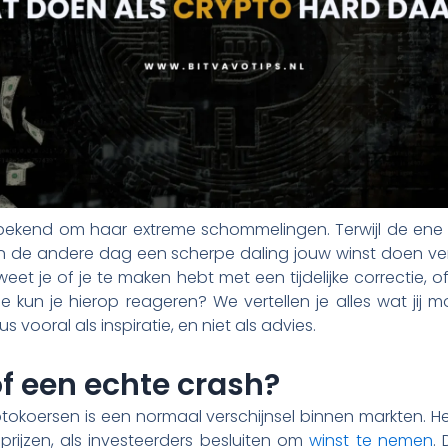
bekend om haar extreme schommelingen. Terwijl de en
 de andere dag een scherpe daling jouw winst doen verv
weet je of je te maken hebt met een tijdelijke correctie,
oe kun je hierop reageren? We vertellen je alles wat jij 
us vooral als inspiratie, en niet als advies.
of een echte crash?
tokoersen is een normaal verschijnsel binnen markten. 
prijzen, als investeerders besluiten om
winst te nemen
. 