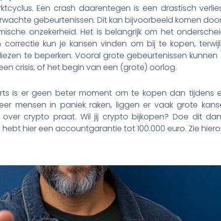
tcyclus. Een crash daarentegen is een drastisch verli
wachte gebeurtenissen. Dit kan bijvoorbeeld komen door
ische onzekerheid. Het is belangrijk om het ondersche
n correctie kun je kansen vinden om bij te kopen, terwi
liezen te beperken. Vooral grote gebeurtenissen kunnen
een crisis, of het begin van een (grote) oorlog.
rts is er geen beter moment om te kopen dan tijdens ee
neer mensen in paniek raken, liggen er vaak grote kans
ver crypto praat. Wil jij crypto bijkopen? Doe dit d
e hebt hier een accountgarantie tot 100.000 euro. Zie hi