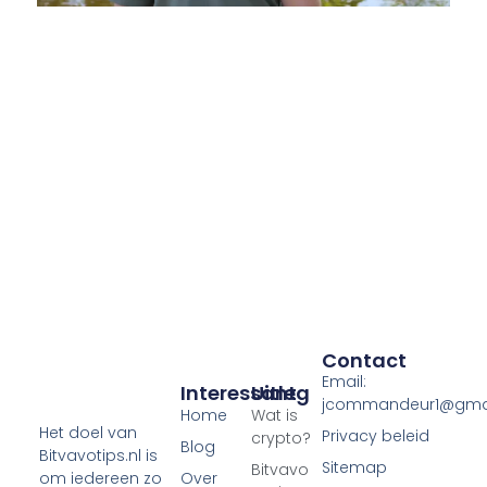
Contact
Email:
Interessant
Uitleg
jcommandeur1@gma
Home
Wat is
Het doel van
Privacy beleid
crypto?
Blog
Bitvavotips.nl is
Sitemap
Bitvavo
Over
om iedereen zo