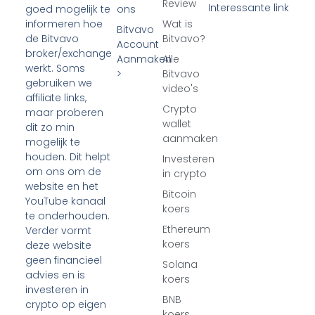
Review
Interessante link
ons
goed mogelijk te
Wat is
informeren hoe
Bitvavo
Bitvavo?
de Bitvavo
Account
broker/exchange
Aanmaken
Alle
werkt. Soms
>
Bitvavo
gebruiken we
video's
affiliate links,
Crypto
maar proberen
wallet
dit zo min
aanmaken
mogelijk te
houden. Dit helpt
Investeren
om ons om de
in crypto
website en het
Bitcoin
YouTube kanaal
koers
te onderhouden.
Ethereum
Verder vormt
koers
deze website
geen financieel
Solana
advies en is
koers
investeren in
BNB
crypto op eigen
koers