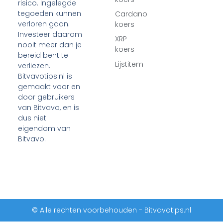
risico. Ingelegde
tegoeden kunnen
Cardano
verloren gaan.
koers
Investeer daarom
XRP
nooit meer dan je
koers
bereid bent te
Lijstitem
verliezen.
Bitvavotips.nl is
gemaakt voor en
door gebruikers
van Bitvavo, en is
dus niet
eigendom van
Bitvavo.
© Alle rechten voorbehouden - Bitvavotips.nl