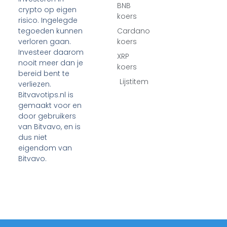
BNB
crypto op eigen
koers
risico. Ingelegde
tegoeden kunnen
Cardano
verloren gaan.
koers
Investeer daarom
XRP
nooit meer dan je
koers
bereid bent te
Lijstitem
verliezen.
Bitvavotips.nl is
gemaakt voor en
door gebruikers
van Bitvavo, en is
dus niet
eigendom van
Bitvavo.