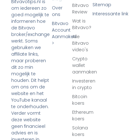
Bitvavotips.nl is
Sitemap
Bitvavo
Over
om iedereen zo
Review
Interessante link
ons
goed mogelijk te
Wat is
informeren hoe
Bitvavo
Bitvavo?
de Bitvavo
Account
broker/exchange
Aanmaken
Alle
werkt. Soms
>
Bitvavo
gebruiken we
video's
affiliate links,
Crypto
maar proberen
wallet
dit zo min
aanmaken
mogelijk te
houden. Dit helpt
Investeren
om ons om de
in crypto
website en het
Bitcoin
YouTube kanaal
koers
te onderhouden.
Ethereum
Verder vormt
koers
deze website
geen financieel
Solana
advies en is
koers
investeren in