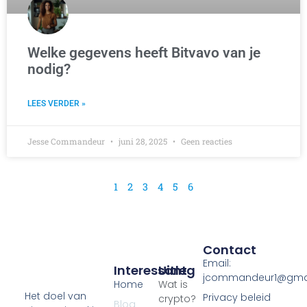
Welke gegevens heeft Bitvavo van je
nodig?
LEES VERDER »
Jesse Commandeur
juni 28, 2025
Geen reacties
1
2
3
4
5
6
Contact
Email:
Interessant
Uitleg
jcommandeur1@gma
Home
Wat is
Het doel van
Privacy beleid
crypto?
Blog