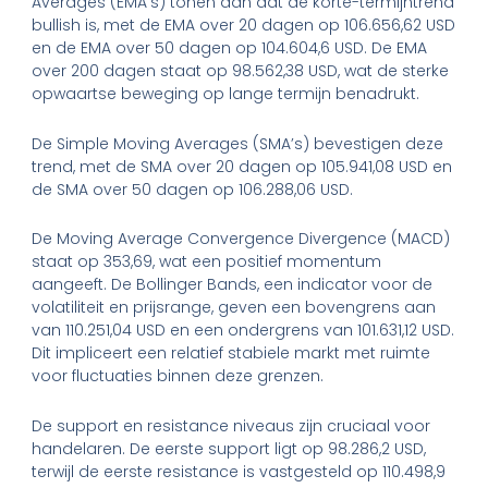
Averages (EMA’s) tonen aan dat de korte-termijntrend
bullish is, met de EMA over 20 dagen op 106.656,62 USD
en de EMA over 50 dagen op 104.604,6 USD. De EMA
over 200 dagen staat op 98.562,38 USD, wat de sterke
opwaartse beweging op lange termijn benadrukt.
De Simple Moving Averages (SMA’s) bevestigen deze
trend, met de SMA over 20 dagen op 105.941,08 USD en
de SMA over 50 dagen op 106.288,06 USD.
De Moving Average Convergence Divergence (MACD)
staat op 353,69, wat een positief momentum
aangeeft. De Bollinger Bands, een indicator voor de
volatiliteit en prijsrange, geven een bovengrens aan
van 110.251,04 USD en een ondergrens van 101.631,12 USD.
Dit impliceert een relatief stabiele markt met ruimte
voor fluctuaties binnen deze grenzen.
De support en resistance niveaus zijn cruciaal voor
handelaren. De eerste support ligt op 98.286,2 USD,
terwijl de eerste resistance is vastgesteld op 110.498,9