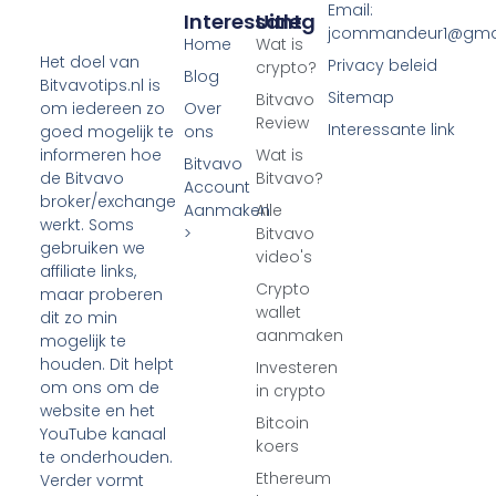
Email:
Interessant
Uitleg
jcommandeur1@gma
Home
Wat is
Het doel van
Privacy beleid
crypto?
Blog
Bitvavotips.nl is
Sitemap
Bitvavo
Over
om iedereen zo
Review
Interessante link
ons
goed mogelijk te
Wat is
informeren hoe
Bitvavo
Bitvavo?
de Bitvavo
Account
broker/exchange
Aanmaken
Alle
werkt. Soms
>
Bitvavo
gebruiken we
video's
affiliate links,
Crypto
maar proberen
wallet
dit zo min
aanmaken
mogelijk te
houden. Dit helpt
Investeren
om ons om de
in crypto
website en het
Bitcoin
YouTube kanaal
koers
te onderhouden.
Ethereum
Verder vormt