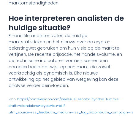
marktomstandigheden.
Hoe interpreteren analisten de
huidige situatie?
Financiële analisten zullen de huidige
marktstatistieken en het nieuws over de crypto-
belastingwet gebruiken om hun visie op de markt te
verfijnen. De recente prijsactie, het handelsvolume, en
de technische indicatoren vormen samen een
complex beeld dat wijst op een markt die zowel
veerkrachtig als dynamisch is. Elke nieuwe
ontwikkeling op het gebied van wetgeving kan deze
analyse verder beïnvloeden.
Bron:
https://cointelegraph.com/news/us-senator-cynthia-lummis-
drafts-standalone-crypto-tax-bill?
utm_source=rss_feed&utm_medium=rss_tag_bitcoin&utm_campaign=rs