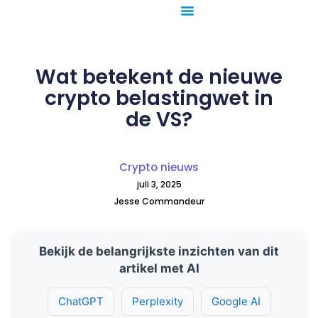
Ga
naar
de
inhoud
Wat betekent de nieuwe
crypto belastingwet in
de VS?
Crypto nieuws
juli 3, 2025
Jesse Commandeur
Bekijk de belangrijkste inzichten van dit
artikel met AI
ChatGPT
Perplexity
Google AI