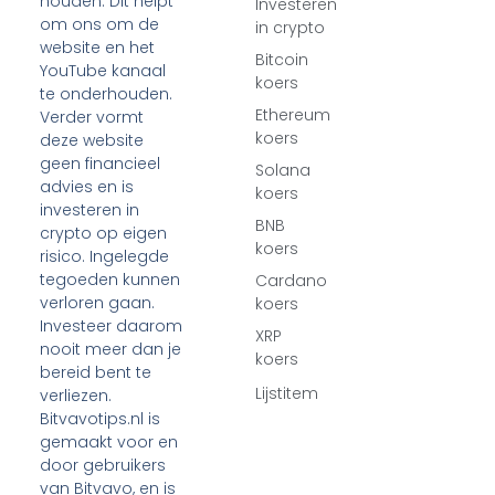
houden. Dit helpt
Investeren
om ons om de
in crypto
website en het
Bitcoin
YouTube kanaal
koers
te onderhouden.
Ethereum
Verder vormt
koers
deze website
geen financieel
Solana
advies en is
koers
investeren in
BNB
crypto op eigen
koers
risico. Ingelegde
tegoeden kunnen
Cardano
verloren gaan.
koers
Investeer daarom
XRP
nooit meer dan je
koers
bereid bent te
Lijstitem
verliezen.
Bitvavotips.nl is
gemaakt voor en
door gebruikers
van Bitvavo, en is