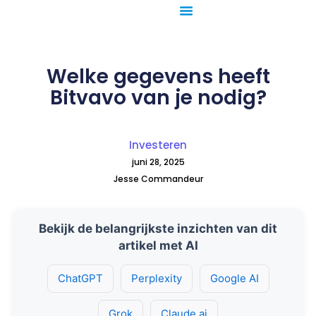
Ga
naar
de
inhoud
Welke gegevens heeft
Bitvavo van je nodig?
Investeren
juni 28, 2025
Jesse Commandeur
Bekijk de belangrijkste inzichten van dit
artikel met AI
ChatGPT
Perplexity
Google AI
Grok
Claude.ai