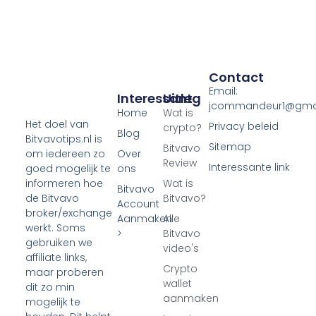
Contact
Email:
Interessant
Uitleg
jcommandeur1@gma
Home
Wat is
Het doel van
Privacy beleid
crypto?
Blog
Bitvavotips.nl is
Sitemap
Bitvavo
Over
om iedereen zo
Review
Interessante link
ons
goed mogelijk te
Wat is
informeren hoe
Bitvavo
Bitvavo?
de Bitvavo
Account
broker/exchange
Aanmaken
Alle
werkt. Soms
>
Bitvavo
gebruiken we
video's
affiliate links,
Crypto
maar proberen
wallet
dit zo min
aanmaken
mogelijk te