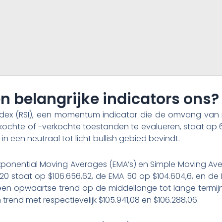
en belangrijke indicators ons?
ndex (RSI), een momentum indicator die de omvang van r
chte of -verkochte toestanden te evalueren, staat op 6
in een neutraal tot licht bullish gebied bevindt.
ponential Moving Averages (EMA’s) en Simple Moving Aver
A 20 staat op $106.656,62, de EMA 50 op $104.604,6, en de
p een opwaartse trend op de middellange tot lange termi
 trend met respectievelijk $105.941,08 en $106.288,06.