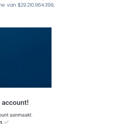
me van $29.210.964.399,
 account!
ccount aanmaakt.
n
. ✅