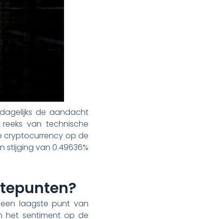
 dagelijks de aandacht
n reeks van technische
te cryptocurrency op de
en stijging van 0.49636%
ptepunten?
n een laagste punt van
 en het sentiment op de