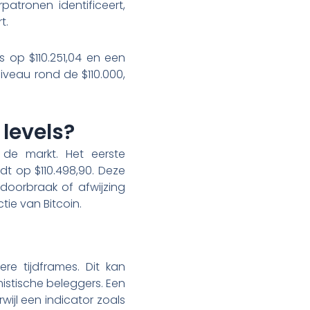
tronen identificeert,
t.
ns op $110.251,04 en een
iveau rond de $110.000,
 levels?
 de markt. Het eerste
ndt op $110.498,90. Deze
doorbraak of afwijzing
ie van Bitcoin.
re tijdframes. Dit kan
mistische beleggers. Een
wijl een indicator zoals