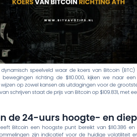
 dynamisch speelveld waar de koers van Bitcoin (BTC)
e bewegingen richting de $110.000, kijken we naar ee
 wijzen op zowel kansen als uitdagingen voor de groots
n schrijven staat de prijs van Bitcoin op $109.831, met e
en de 24-uurs hoogte- en die
heeft Bitcoin een hoogste punt bereikt van $110.386 e
hommelingen zijn indicatief voor de huidige volatiliteit