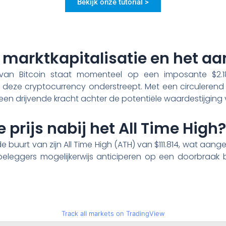
Bekijk onze tutorial >
 marktkapitalisatie en het a
e van Bitcoin staat momenteel op een imposante $2.18
 deze cryptocurrency onderstreept. Met een circulerend
 een drijvende kracht achter de potentiële waardestijging 
e prijs nabij het All Time High?
de buurt van zijn All Time High (ATH) van $111.814, wat aang
beleggers mogelijkerwijs anticiperen op een doorbraak 
Track all markets on TradingView