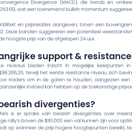
nvergence Divergence (MACD), die trends en omkeerpa
353.69, wat een toenemend bullish momentum suggereer
latiliteit en prijsrelaties aangeven, tonen een bovengre
,12. Deze banden suggereren een potentieel weerstandsn
e hoogste prijs van de afgelopen 24 uur.
angrijke support & resistance
ce niveaus bieden inzicht in mogelijke keerpunten in
98.286,20, terwijl het eerste resistance niveau zich bevi
 voor traders om in de gaten te houden, aangezien een 
anzienlijke invloed kan hebben op de toekomstige prijsact
 bearish divergenties?
fers is er sprake van bearish divergenties over meerde
e rally’s boven de $110.000 een val kunnen zijn voor opti
edt op wanneer de prijs hogere hoogtepunten bereikt, ter