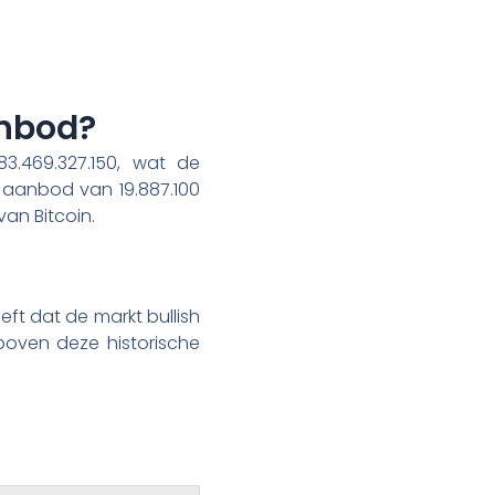
anbod?
3.469.327.150, wat de
 aanbod van 19.887.100
van Bitcoin.
eeft dat de markt bullish
boven deze historische