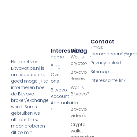
Contact
Email:
Interessant
Uitleg
jcommandeur1@gma
Home
Wat is
Het doel van
Privacy beleid
crypto?
Blog
Bitvavotips.nl is
Sitemap
Bitvavo
Over
om iedereen zo
Review
Interessante link
ons
goed mogelijk te
Wat is
informeren hoe
Bitvavo
Bitvavo?
de Bitvavo
Account
broker/exchange
Aanmaken
Alle
werkt. Soms
>
Bitvavo
gebruiken we
video's
affiliate links,
Crypto
maar proberen
wallet
dit zo min