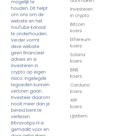
aanmaken
mogelijk te
houden. Dit helpt
Investeren
om ons om de
in crypto
website en het
Bitcoin
YouTube kanaal
koers
te onderhouden.
Ethereum
Verder vormt
koers
deze website
geen financieel
Solana
advies en is
koers
investeren in
BNB
crypto op eigen
koers
risico. Ingelegde
tegoeden kunnen
Cardano
verloren gaan.
koers
Investeer daarom
XRP
nooit meer dan je
koers
bereid bent te
Lijstitem
verliezen.
Bitvavotips.nl is
gemaakt voor en
door gebruikers