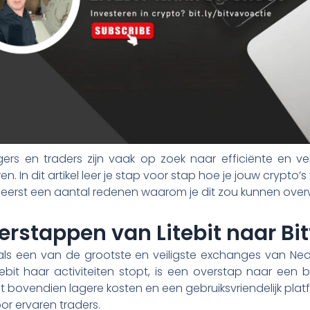
ers en traders zijn vaak op zoek naar efficiënte en v
en. In dit artikel leer je stap voor stap hoe je jouw crypto’s
je eerst een aantal redenen waarom je dit zou kunnen ov
stappen van Litebit naar Bi
ls een van de grootste en veiligste exchanges van Ned
ebit haar activiteiten stopt, is een overstap naar een 
dt bovendien lagere kosten en een gebruiksvriendelijk pla
oor ervaren traders.