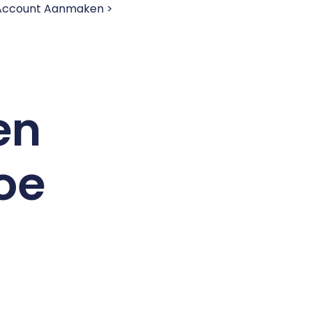
 Account Aanmaken >
en
oe