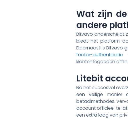
Wat zijn de
andere pla
Bitvavo onderscheidt zi
biedt het platform oo
Daarnaast is Bitvavo g
factor-authenticatie 
klantentegoeden offli
Litebit acco
Na het succesvol overze
een veilige manier a
betaalmethodes. Vervol
account officieel te la
een extra laag van priv