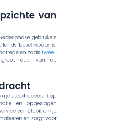
opzichte van
r Nederlandse gebruikers
rlands beschikbaar is.
maatregelen zoals
twee-
 groot deel van de
rdracht
om je Litebit account op
ormatie en opgeslagen
rvice van Litebit om je
imaliseren en zorgt voor