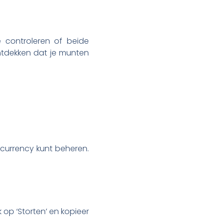
e controleren of beide
ontdekken dat je munten
.
ocurrency kunt beheren.
k op ‘Storten’ en kopieer