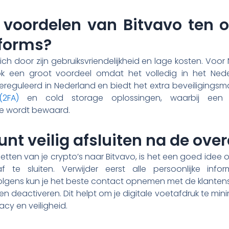
 voordelen van Bitvavo ten 
tforms?
ch door zijn gebruiksvriendelijkheid en lage kosten. Voo
k een groot voordeel omdat het volledig in het Nede
ereguleerd in Nederland en biedt het extra beveiligings
(2FA)
en cold storage oplossingen, waarbij een
ne wordt bewaard.
unt veilig afsluiten na de ove
tten van je crypto’s naar Bitvavo, is het een goed idee 
f te sluiten. Verwijder eerst alle persoonlijke inf
gens kun je het beste contact opnemen met de klantense
ten deactiveren. Dit helpt om je digitale voetafdruk te min
acy en veiligheid.