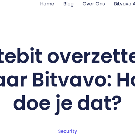
Home
Blog
Over Ons
Bitvavo
itebit overzett
aar Bitvavo: H
doe je dat?
Security