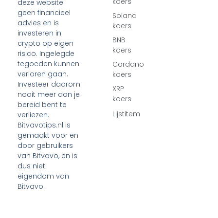
koers
deze website
geen financieel
Solana
advies en is
koers
investeren in
BNB
crypto op eigen
koers
risico. Ingelegde
tegoeden kunnen
Cardano
verloren gaan.
koers
Investeer daarom
XRP
nooit meer dan je
koers
bereid bent te
Lijstitem
verliezen.
Bitvavotips.nl is
gemaakt voor en
door gebruikers
van Bitvavo, en is
dus niet
eigendom van
Bitvavo.