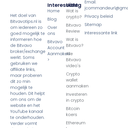
Email:
Interessant
Uitleg
jcommandeur1@gma
Home
Wat is
Het doel van
Privacy beleid
crypto?
Blog
Bitvavotips.nl is
Sitemap
Bitvavo
Over
om iedereen zo
Review
Interessante link
ons
goed mogelijk te
Wat is
informeren hoe
Bitvavo
Bitvavo?
de Bitvavo
Account
broker/exchange
Aanmaken
Alle
werkt. Soms
>
Bitvavo
gebruiken we
video's
affiliate links,
Crypto
maar proberen
wallet
dit zo min
aanmaken
mogelijk te
houden. Dit helpt
Investeren
om ons om de
in crypto
website en het
Bitcoin
YouTube kanaal
koers
te onderhouden.
Ethereum
Verder vormt