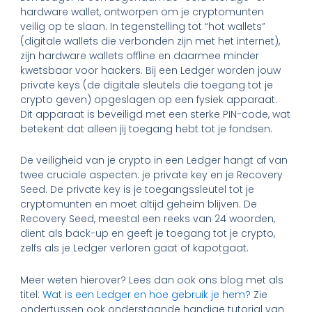
hardware wallet, ontworpen om je cryptomunten
veilig op te slaan. In tegenstelling tot “hot wallets”
(digitale wallets die verbonden zijn met het internet),
zijn hardware wallets offline en daarmee minder
kwetsbaar voor hackers. Bij een Ledger worden jouw
private keys (de digitale sleutels die toegang tot je
crypto geven) opgeslagen op een fysiek apparaat.
Dit apparaat is beveiligd met een sterke PIN-code, wat
betekent dat alleen jij toegang hebt tot je fondsen.
De veiligheid van je crypto in een Ledger hangt af van
twee cruciale aspecten: je private key en je Recovery
Seed. De private key is je toegangssleutel tot je
cryptomunten en moet altijd geheim blijven. De
Recovery Seed, meestal een reeks van 24 woorden,
dient als back-up en geeft je toegang tot je crypto,
zelfs als je Ledger verloren gaat of kapotgaat.
Meer weten hierover? Lees dan ook ons blog met als
titel:
Wat is een Ledger en hoe gebruik je hem?
Zie
ondertussen ook onderstaande handige tutorial van