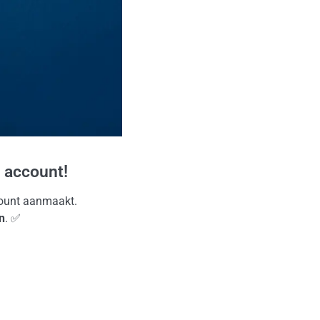
 account!
ccount aanmaakt.
n
. ✅