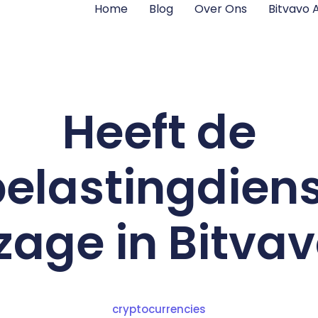
Home
Blog
Over Ons
Bitvavo
Heeft de
elastingdien
zage in Bitva
cryptocurrencies