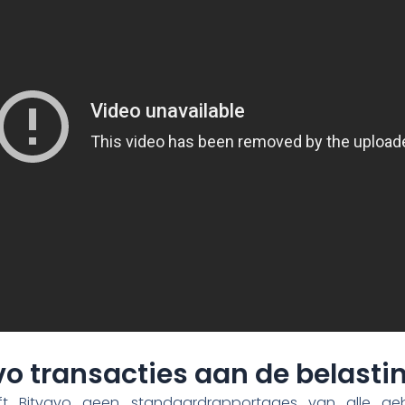
vo transacties aan de belasti
t Bitvavo geen standaardrapportages van alle geb