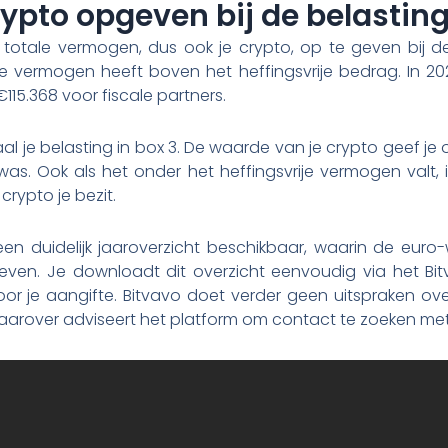
rypto opgeven bij de belastin
je totale vermogen, dus ook je crypto, op te geven bij de
ie vermogen heeft boven het heffingsvrije bedrag. In 20
115.368 voor fiscale partners.
al je belasting in box 3. De waarde van je crypto geef je o
was. Ook als het onder het heffingsvrije vermogen valt
crypto je bezit.
 een duidelijk jaaroverzicht beschikbaar, waarin de eur
ven. Je downloadt dit overzicht eenvoudig via het B
oor je aangifte. Bitvavo doet verder geen uitspraken ov
arover adviseert het platform om contact te zoeken met 