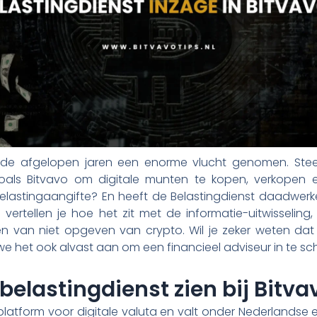
de afgelopen jaren een enorme vlucht genomen. Ste
zoals Bitvavo om digitale munten te kopen, verkopen
lastingaangifte? En heeft de Belastingdienst daadwerkeli
 vertellen je hoe het zit met de informatie-uitwisseling
n van niet opgeven van crypto. Wil je zeker weten dat 
we het ook alvast aan om een financieel adviseur in te sc
belastingdienst zien bij Bitva
platform voor digitale valuta en valt onder Nederlandse