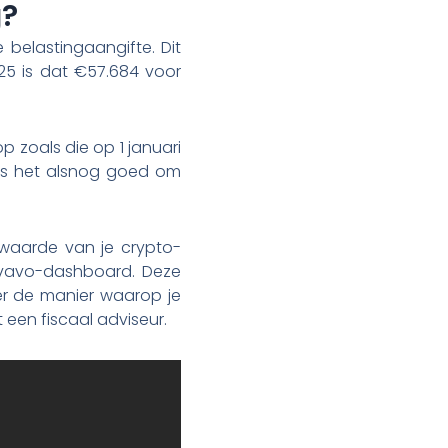
g?
 belastingaangifte. Dit
25 is dat €57.684 voor
p zoals die op 1 januari
, is het alsnog goed om
o-waarde van je crypto-
itvavo-dashboard. Deze
er de manier waarop je
een fiscaal adviseur.