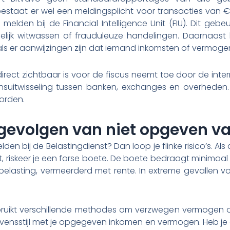
bestaat er wel een meldingsplicht voor transacties van €
melden bij de Financial Intelligence Unit (FIU). Dit gebe
gelijk witwassen of frauduleuze handelingen. Daarnaast
ls er aanwijzingen zijn dat iemand inkomsten of vermogen
direct zichtbaar is voor de fiscus neemt toe door de inte
suitwisseling tussen banken, exchanges en overheden. 
orden.
 gevolgen van niet opgeven v
den bij de Belastingdienst? Dan loop je flinke risico’s. Als
 riskeer je een forse boete. De boete bedraagt minimaa
lasting, vermeerderd met rente. In extreme gevallen volg
bruikt verschillende methodes om verzwegen vermogen 
 levensstijl met je opgegeven inkomen en vermogen. Heb j