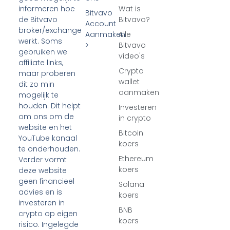
Wat is
informeren hoe
Bitvavo
Bitvavo?
de Bitvavo
Account
broker/exchange
Aanmaken
Alle
werkt. Soms
>
Bitvavo
gebruiken we
video's
affiliate links,
Crypto
maar proberen
wallet
dit zo min
aanmaken
mogelijk te
houden. Dit helpt
Investeren
om ons om de
in crypto
website en het
Bitcoin
YouTube kanaal
koers
te onderhouden.
Ethereum
Verder vormt
koers
deze website
geen financieel
Solana
advies en is
koers
investeren in
BNB
crypto op eigen
koers
risico. Ingelegde