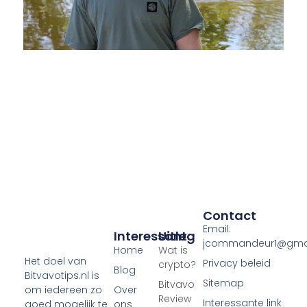
Contact
Email:
Interessant
Uitleg
jcommandeur1@gma
Home
Wat is
Het doel van
Privacy beleid
crypto?
Blog
Bitvavotips.nl is
Sitemap
Bitvavo
Over
om iedereen zo
Review
Interessante link
ons
goed mogelijk te