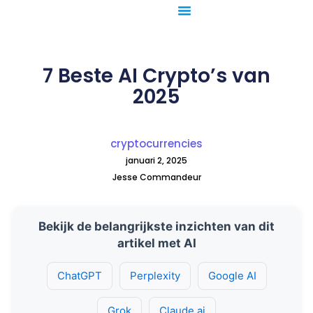
Ga
naar
de
inhoud
7 Beste AI Crypto’s van
2025
cryptocurrencies
januari 2, 2025
Jesse Commandeur
Bekijk de belangrijkste inzichten van dit
artikel met AI
ChatGPT
Perplexity
Google AI
Grok
Claude.ai