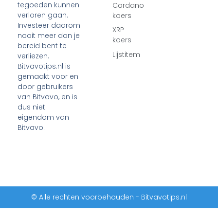
tegoeden kunnen
Cardano
verloren gaan.
koers
Investeer daarom
XRP
nooit meer dan je
koers
bereid bent te
Lijstitem
verliezen.
Bitvavotips.nl is
gemaakt voor en
door gebruikers
van Bitvavo, en is
dus niet
eigendom van
Bitvavo.
© Alle rechten voorbehouden - Bitvavotips.nl