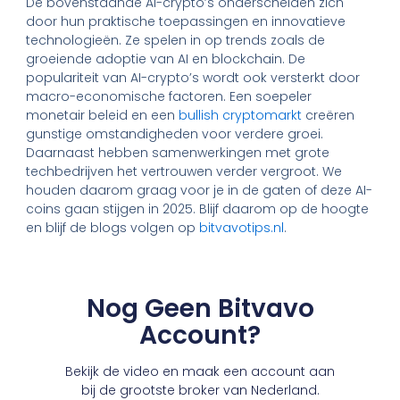
De bovenstaande AI-crypto’s onderscheiden zich
door hun praktische toepassingen en innovatieve
technologieën. Ze spelen in op trends zoals de
groeiende adoptie van AI en blockchain. De
populariteit van AI-crypto’s wordt ook versterkt door
macro-economische factoren. Een soepeler
monetair beleid en een
bullish cryptomarkt
creëren
gunstige omstandigheden voor verdere groei.
Daarnaast hebben samenwerkingen met grote
techbedrijven het vertrouwen verder vergroot. We
houden daarom graag voor je in de gaten of deze AI-
coins gaan stijgen in 2025. Blijf daarom op de hoogte
en blijf de blogs volgen op
bitvavotips.nl
.
Nog Geen Bitvavo
Account?
Bekijk de video en maak een account aan
bij de grootste broker van Nederland.