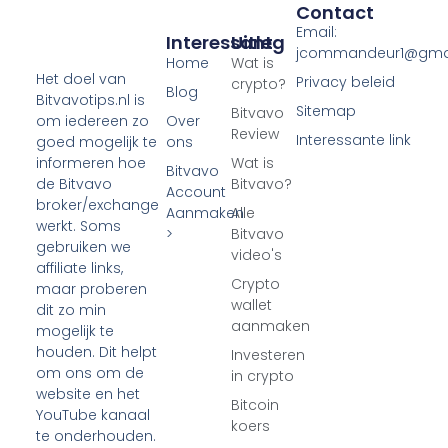
Contact
Email:
Interessant
Uitleg
jcommandeur1@gma
Home
Wat is
Het doel van
Privacy beleid
crypto?
Blog
Bitvavotips.nl is
Sitemap
Bitvavo
Over
om iedereen zo
Review
Interessante link
ons
goed mogelijk te
Wat is
informeren hoe
Bitvavo
Bitvavo?
de Bitvavo
Account
broker/exchange
Aanmaken
Alle
werkt. Soms
>
Bitvavo
gebruiken we
video's
affiliate links,
Crypto
maar proberen
wallet
dit zo min
aanmaken
mogelijk te
houden. Dit helpt
Investeren
om ons om de
in crypto
website en het
Bitcoin
YouTube kanaal
koers
te onderhouden.