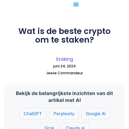
Ga
naar
de
inhoud
Wat is de beste crypto
om te staken?
Staking
juni 24, 2024
Jesse Commandeur
Bekijk de belangrijkste inzichten van dit
artikel met AI
ChatGPT
Perplexity
Google AI
Grok
Claude.ai