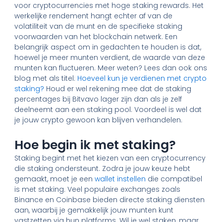
voor cryptocurrencies met hoge staking rewards. Het
werkelijke rendement hangt echter af van de
volatiliteit van de munt en de specifieke staking
voorwaarden van het blockchain netwerk. Een
belangrijk aspect om in gedachten te houden is dat,
hoewel je meer munten verdient, de waarde van deze
munten kan fluctueren. Meer weten? Lees dan ook ons
blog met als titel:
Hoeveel kun je verdienen met crypto
staking?
Houd er wel rekening mee dat de staking
percentages bij Bitvavo lager zijn dan als je zelf
deelneemt aan een staking pool. Voordeel is wel dat
je jouw crypto gewoon kan blijven verhandelen.
Hoe begin ik met staking?
Staking begint met het kiezen van een cryptocurrency
die staking ondersteunt. Zodra je jouw keuze hebt
gemaakt, moet je een
wallet instellen
die compatibel
is met staking. Veel populaire exchanges zoals
Binance en Coinbase bieden directe staking diensten
aan, waarbij je gemakkelijk jouw munten kunt
vastzetten via hun platforms. Wil je wel staken, maar