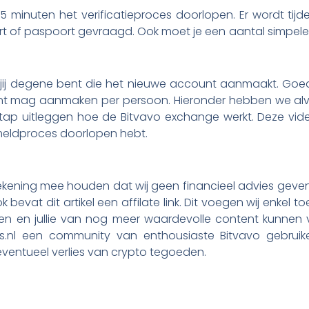
 5 minuten het verificatieproces doorlopen. Er wordt ti
rt of paspoort gevraagd. Ook moet je een aantal simpel
 jij degene bent die het nieuwe account aanmaakt. Goed
nt mag aanmaken per persoon. Hieronder hebben we alv
tap uitleggen hoe de Bitvavo exchange werkt. Deze vid
nmeldproces doorlopen hebt.
 rekening mee houden dat wij geen financieel advies geven
k bevat dit artikel een affilate link. Dit voegen wij enkel 
den en jullie van nog meer waardevolle content kunnen
.nl een community van enthousiaste Bitvavo gebruikers
eventueel verlies van crypto tegoeden.