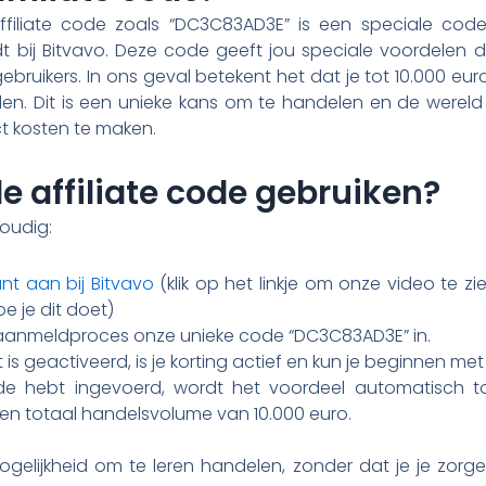
filiate code zoals “DC3C83AD3E” is een speciale code
 bij Bitvavo. Deze code geeft jou speciale voordelen di
ebruikers. In ons geval betekent het dat je tot 10.000 e
len. Dit is een unieke kans om te handelen en de wereld
t kosten te maken.
e affiliate code gebruiken?
voudig:
t aan bij Bitvavo
(klik op het linkje om onze video te z
e je dit doet)
 aanmeldproces onze unieke code “DC3C83AD3E” in.
is geactiveerd, is je korting actief en kun je beginnen me
e hebt ingevoerd, wordt het voordeel automatisch t
 een totaal handelsvolume van 10.000 euro.
ogelijkheid om te leren handelen, zonder dat je je zorg