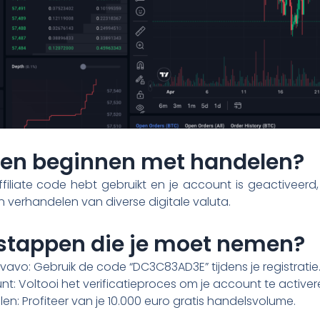
een beginnen met handelen?
ffiliate code hebt gebruikt en je account is geactiveerd,
 verhandelen van diverse digitale valuta.
 stappen die je moet nemen?
vavo: Gebruik de code “DC3C83AD3E” tijdens je registratie
unt: Voltooi het verificatieproces om je account te activer
n: Profiteer van je 10.000 euro gratis handelsvolume.