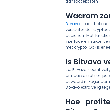
transactiekosten.
Waarom zou 
Bitvavo
staat bekend o
verschillende crypto
bedienen. Met functie
interface en strikte b
met crypto. Ook is er 
Is Bitvavo v
Ja, Bitvavo neemt veili
om jouw assets en per
bewaard in zogenaamde ‘
Bitvavo extra veilig te
Hoe profi