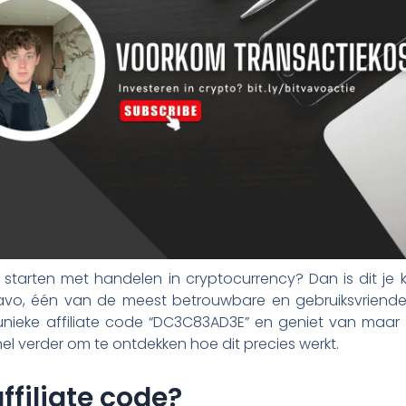
 starten met handelen in cryptocurrency? Dan is dit je
vavo, één van de meest betrouwbare en gebruiksvriendel
nieke affiliate code “DC3C83AD3E” en geniet van maar li
el verder om te ontdekken hoe dit precies werkt.
ffiliate code?