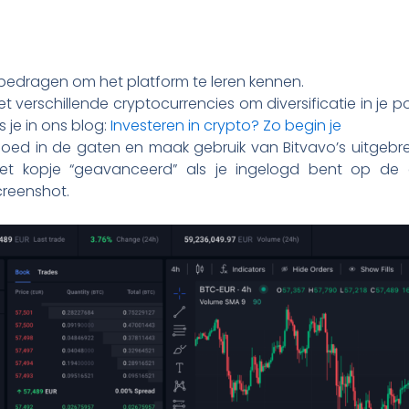
 bedragen om het platform te leren kennen.
 verschillende cryptocurrencies om diversificatie in je p
s je in ons blog:
Investeren in crypto? Zo begin je
ed in de gaten en maak gebruik van Bitvavo’s uitgebrei
et kopje “geavanceerd” als je ingelogd bent op de d
creenshot.