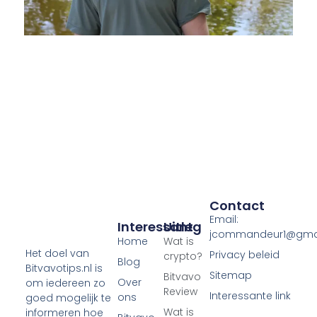
Contact
Email:
Interessant
Uitleg
jcommandeur1@gma
Home
Wat is
Het doel van
Privacy beleid
crypto?
Blog
Bitvavotips.nl is
Sitemap
Bitvavo
Over
om iedereen zo
Review
Interessante link
ons
goed mogelijk te
Wat is
informeren hoe