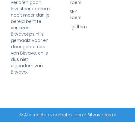
verloren gaan.
koers
Investeer daarom
XRP
nooit meer dan je
koers
bereid bent te
Lijstitem
verliezen.
Bitvavotips.nl is
gemaakt voor en
door gebruikers
van Bitvavo, en is
dus niet
eigendom van
Bitvavo.
© Alle rechten voorbehouden - Bitvavotips.nl