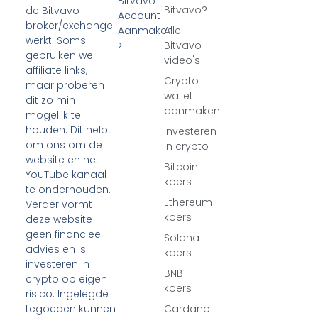
Bitvavo
Bitvavo?
de Bitvavo
Account
broker/exchange
Aanmaken
Alle
werkt. Soms
>
Bitvavo
gebruiken we
video's
affiliate links,
Crypto
maar proberen
wallet
dit zo min
aanmaken
mogelijk te
houden. Dit helpt
Investeren
om ons om de
in crypto
website en het
Bitcoin
YouTube kanaal
koers
te onderhouden.
Ethereum
Verder vormt
koers
deze website
geen financieel
Solana
advies en is
koers
investeren in
BNB
crypto op eigen
koers
risico. Ingelegde
tegoeden kunnen
Cardano