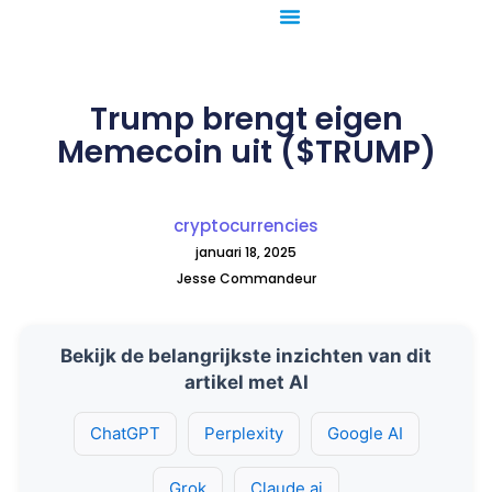
Ga
naar
de
inhoud
Trump brengt eigen
Memecoin uit ($TRUMP)
cryptocurrencies
januari 18, 2025
Jesse Commandeur
Bekijk de belangrijkste inzichten van dit
artikel met AI
ChatGPT
Perplexity
Google AI
Grok
Claude.ai