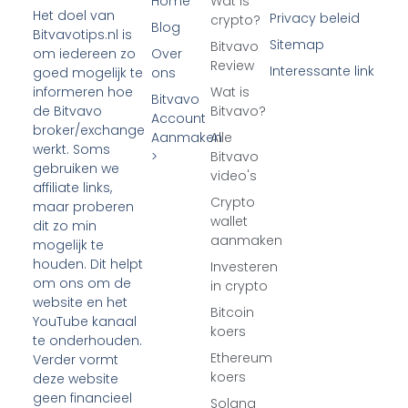
Home
Wat is
Het doel van
Privacy beleid
crypto?
Blog
Bitvavotips.nl is
Sitemap
Bitvavo
Over
om iedereen zo
Review
Interessante link
ons
goed mogelijk te
Wat is
informeren hoe
Bitvavo
Bitvavo?
de Bitvavo
Account
broker/exchange
Aanmaken
Alle
werkt. Soms
>
Bitvavo
gebruiken we
video's
affiliate links,
Crypto
maar proberen
wallet
dit zo min
aanmaken
mogelijk te
houden. Dit helpt
Investeren
om ons om de
in crypto
website en het
Bitcoin
YouTube kanaal
koers
te onderhouden.
Ethereum
Verder vormt
koers
deze website
geen financieel
Solana