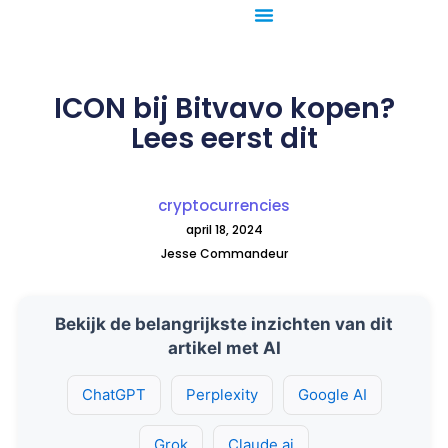
Ga
naar
de
inhoud
ICON bij Bitvavo kopen?
Lees eerst dit
cryptocurrencies
april 18, 2024
Jesse Commandeur
Bekijk de belangrijkste inzichten van dit
artikel met AI
ChatGPT
Perplexity
Google AI
Grok
Claude.ai