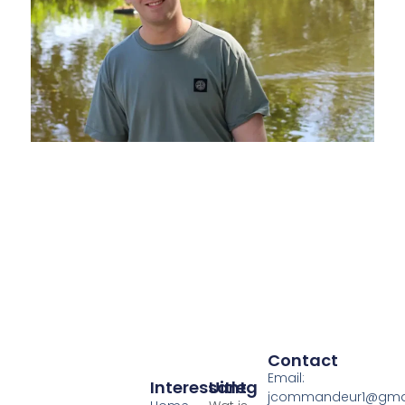
Contact
Email:
Interessant
Uitleg
jcommandeur1@gma