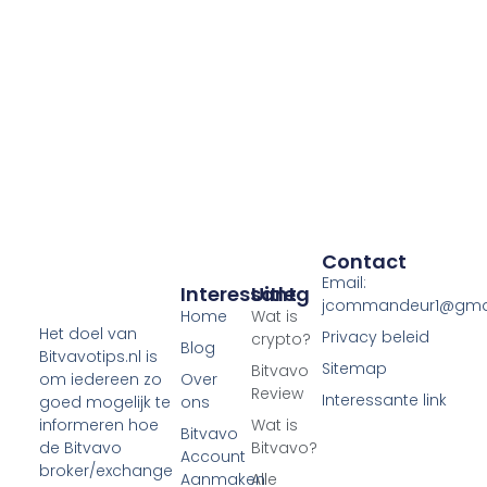
Contact
Email:
Interessant
Uitleg
jcommandeur1@gma
Home
Wat is
Het doel van
Privacy beleid
crypto?
Blog
Bitvavotips.nl is
Sitemap
Bitvavo
Over
om iedereen zo
Review
Interessante link
ons
goed mogelijk te
Wat is
informeren hoe
Bitvavo
Bitvavo?
de Bitvavo
Account
broker/exchange
Aanmaken
Alle