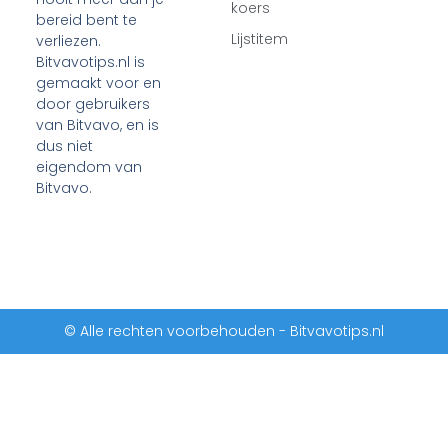
koers
bereid bent te
Lijstitem
verliezen.
Bitvavotips.nl is
gemaakt voor en
door gebruikers
van Bitvavo, en is
dus niet
eigendom van
Bitvavo.
© Alle rechten voorbehouden - Bitvavotips.nl