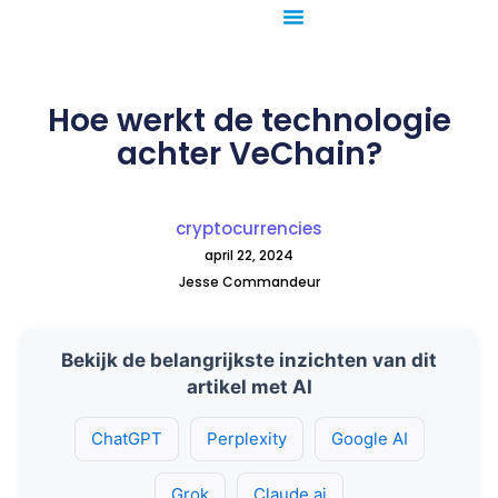
Ga
naar
de
inhoud
Hoe werkt de technologie
achter VeChain?
cryptocurrencies
april 22, 2024
Jesse Commandeur
Bekijk de belangrijkste inzichten van dit
artikel met AI
ChatGPT
Perplexity
Google AI
Grok
Claude.ai