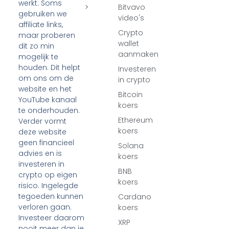
werkt. Soms
>
Bitvavo
gebruiken we
video's
affiliate links,
Crypto
maar proberen
wallet
dit zo min
aanmaken
mogelijk te
houden. Dit helpt
Investeren
om ons om de
in crypto
website en het
Bitcoin
YouTube kanaal
koers
te onderhouden.
Ethereum
Verder vormt
koers
deze website
geen financieel
Solana
advies en is
koers
investeren in
BNB
crypto op eigen
koers
risico. Ingelegde
tegoeden kunnen
Cardano
verloren gaan.
koers
Investeer daarom
XRP
nooit meer dan je