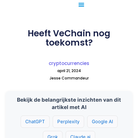
Ga
naar
de
inhoud
Heeft VeChain nog
toekomst?
cryptocurrencies
april 21, 2024
Jesse Commandeur
Bekijk de belangrijkste inzichten van dit
artikel met AI
ChatGPT
Perplexity
Google AI
Grok
Claude.ai