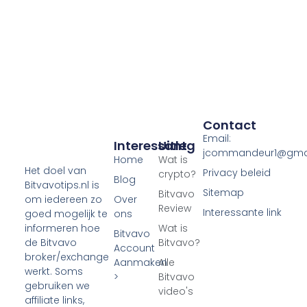
Contact
Email:
Interessant
Uitleg
jcommandeur1@gma
Home
Wat is
Het doel van
Privacy beleid
crypto?
Blog
Bitvavotips.nl is
Sitemap
Bitvavo
Over
om iedereen zo
Review
Interessante link
ons
goed mogelijk te
Wat is
informeren hoe
Bitvavo
Bitvavo?
de Bitvavo
Account
broker/exchange
Aanmaken
Alle
werkt. Soms
>
Bitvavo
gebruiken we
video's
affiliate links,