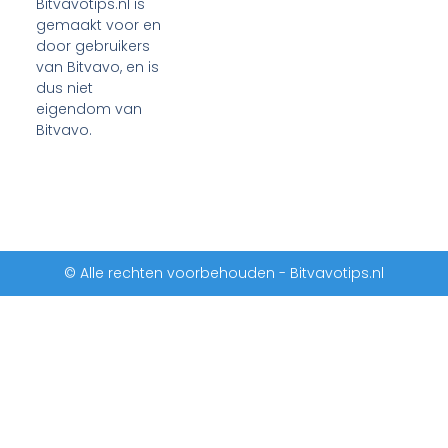
Bitvavotips.nl is
gemaakt voor en
door gebruikers
van Bitvavo, en is
dus niet
eigendom van
Bitvavo.
© Alle rechten voorbehouden - Bitvavotips.nl