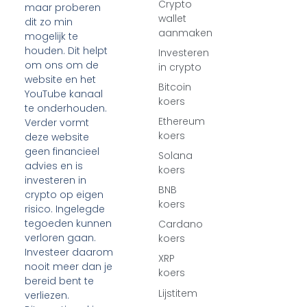
Crypto
maar proberen
wallet
dit zo min
aanmaken
mogelijk te
houden. Dit helpt
Investeren
om ons om de
in crypto
website en het
Bitcoin
YouTube kanaal
koers
te onderhouden.
Ethereum
Verder vormt
koers
deze website
geen financieel
Solana
advies en is
koers
investeren in
BNB
crypto op eigen
koers
risico. Ingelegde
tegoeden kunnen
Cardano
verloren gaan.
koers
Investeer daarom
XRP
nooit meer dan je
koers
bereid bent te
Lijstitem
verliezen.