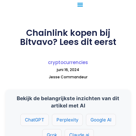
Ga
naar
de
inhoud
Chainlink kopen bij
Bitvavo? Lees dit eerst
cryptocurrencies
juni 16, 2024
Jesse Commandeur
Bekijk de belangrijkste inzichten van dit
artikel met AI
ChatGPT
Perplexity
Google AI
Grok
Claude.ai