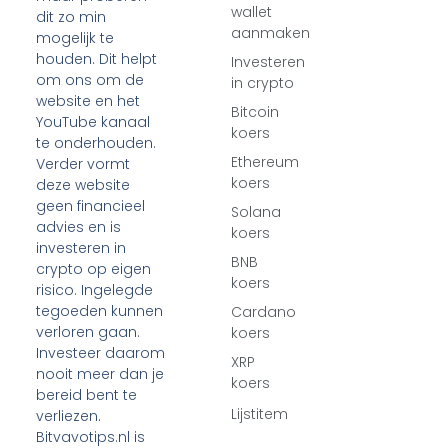
wallet
dit zo min
aanmaken
mogelijk te
houden. Dit helpt
Investeren
om ons om de
in crypto
website en het
Bitcoin
YouTube kanaal
koers
te onderhouden.
Ethereum
Verder vormt
koers
deze website
geen financieel
Solana
advies en is
koers
investeren in
BNB
crypto op eigen
koers
risico. Ingelegde
tegoeden kunnen
Cardano
verloren gaan.
koers
Investeer daarom
XRP
nooit meer dan je
koers
bereid bent te
Lijstitem
verliezen.
Bitvavotips.nl is