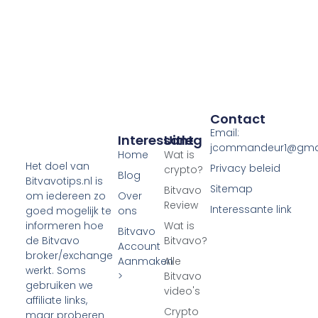
Contact
Email:
Interessant
Uitleg
jcommandeur1@gma
Home
Wat is
Het doel van
Privacy beleid
crypto?
Blog
Bitvavotips.nl is
Sitemap
Bitvavo
Over
om iedereen zo
Review
Interessante link
ons
goed mogelijk te
Wat is
informeren hoe
Bitvavo
Bitvavo?
de Bitvavo
Account
broker/exchange
Aanmaken
Alle
werkt. Soms
>
Bitvavo
gebruiken we
video's
affiliate links,
Crypto
maar proberen