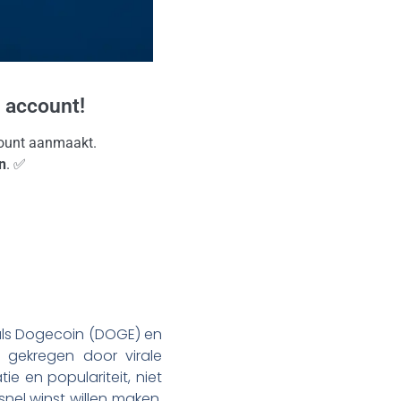
 account!
ccount aanmaakt.
n
. ✅
ls Dogecoin (DOGE) en
gekregen door virale
e en populariteit, niet
snel winst willen maken,