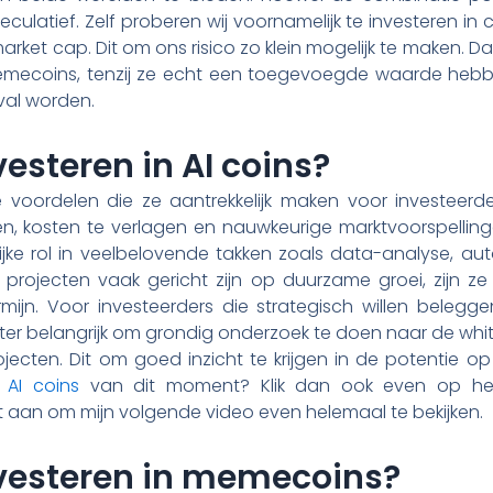
eculatief. Zelf proberen wij voornamelijk te investeren i
ket cap. Dit om ons risico zo klein mogelijk te maken. Da
 memecoins, tenzij ze echt een toegevoegde waarde hebbe
val worden.
steren in AI coins?
e voordelen die ze aantrekkelijk maken voor investeerd
len, kosten te verlagen en nauwkeurige marktvoorspelli
jke rol in veelbelovende takken zoals data-analyse, aut
 projecten vaak gericht zijn op duurzame groei, zijn ze
mijn. Voor investeerders die strategisch willen belegge
hter belangrijk om grondig onderzoek te doen naar de w
ecten. Dit om goed inzicht te krijgen in de potentie op
 AI coins
van dit moment? Klik dan ook even op het 
et aan om mijn volgende video even helemaal te bekijken.
esteren in memecoins?