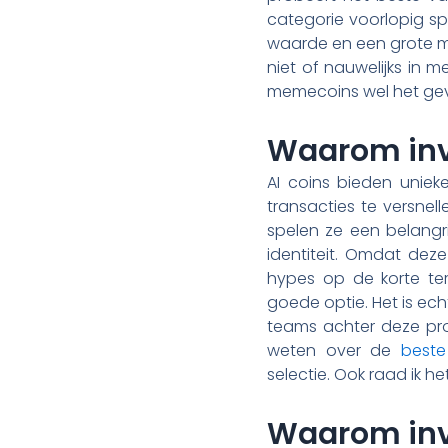
categorie voorlopig sp
waarde en een grote mar
niet of nauwelijks in
memecoins wel het ge
Waarom inve
AI coins bieden uniek
transacties te versnel
spelen ze een belangri
identiteit. Omdat deze
hypes op de korte ter
goede optie. Het is ec
teams achter deze proj
weten over de
beste
selectie. Ook raad ik h
Waarom inv