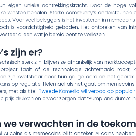
 eigen unieke aantrekkingskracht. Door de hoge volat
lijke winsten behalen. Sterke community’s ondersteunen
ucces. Voor veel beleggers is het investeren in memecoin
ch is voorzichtigheid geboden. Het ontbreken van in
vesteer alleen wat je bereid bent te verliezen.
’s zijn er?
chnisch sterk zijn, blijven ze afhankelijk van marktacce
 project faalt of de technologie achterhaald raakt,
 zijn kwetsbaar door hun grillige aard en het gebre
 kans op regulatie. Helemaal als het gaat om memecoins.
rs, met als titel:
Tweede Kamerlid wil verbod op populai
 de prijs drukken en ervoor zorgen dat “Pump and dump” i
 we verwachten in de toekom
 AI coins als memecoins blijft onzeker. AI coins hebben