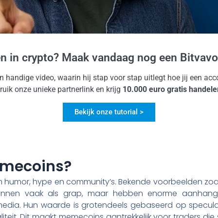
en in crypto? Maak vandaag nog een Bitvavo
jn handige video, waarin hij stap voor stap uitlegt hoe jij een a
uik onze unieke partnerlink en krijg
10.000 euro gratis handele
Bekijk onze tutorial >
emecoins?
 humor, hype en community’s. Bekende voorbeelden zoa
gonnen vaak als grap, maar hebben enorme aanhang 
edia. Hun waarde is grotendeels gebaseerd op speculati
aliteit. Dit maakt memecoins aantrekkelijk voor traders die 