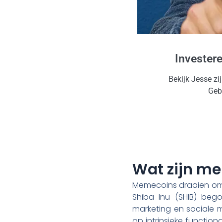
Invester
Bekijk Jesse zi
Gebr
Wat zijn m
Memecoins draaien om
Shiba Inu (SHIB) be
marketing en sociale m
op intrinsieke function