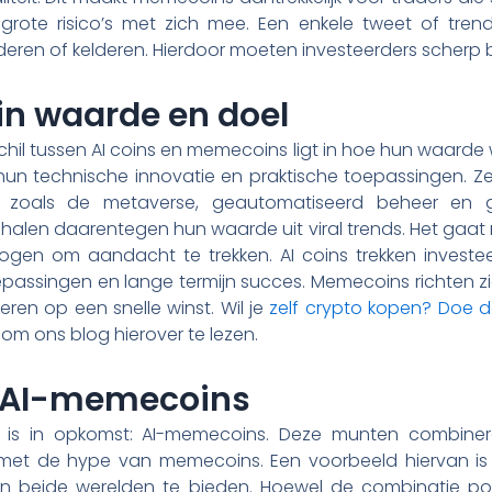
rote risico’s met zich mee. Een enkele tweet of tren
en of kelderen. Hierdoor moeten investeerders scherp b
 in waarde en doel
hil tussen AI coins en memecoins ligt in hoe hun waarde 
un technische innovatie en praktische toepassingen. Ze
zoals de metaverse, geautomatiseerd beheer en ge
halen daarentegen hun waarde uit viral trends. Het gaat
gen om aandacht te trekken. AI coins trekken investe
passingen en lange termijn succes. Memecoins richten zic
eren op een snelle winst. Wil je
zelf crypto kopen? Doe 
je om ons blog hierover te lezen.
 AI-memecoins
 is in opkomst: AI-memecoins. Deze munten combine
met de hype van memecoins. Een voorbeeld hiervan is
n beide werelden te bieden. Hoewel de combinatie poten