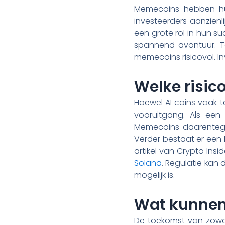
Memecoins hebben hun
investeerders aanzien
een grote rol in hun s
spannend avontuur. To
memecoins risicovol. In
Welke risico
Hoewel AI coins vaak te
vooruitgang. Als een
Memecoins daarentegen
Verder bestaat er een
artikel van Crypto Inside
Solana
. Regulatie kan
mogelijk is.
Wat kunnen
De toekomst van zowel