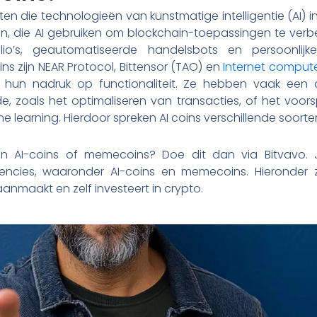
en die technologieën van kunstmatige intelligentie (AI) 
, die AI gebruiken om blockchain-toepassingen te verbe
io’s, geautomatiseerde handelsbots en persoonlijke 
ns zijn NEAR Protocol, Bittensor (TAO) en
Internet compute
s hun nadruk op functionaliteit. Ze hebben vaak een 
, zoals het optimaliseren van transacties, of het voors
 learning. Hierdoor spreken AI coins verschillende soorte
 in AI-coins of memecoins? Doe dit dan via Bitvavo. 
encies, waaronder AI-coins en memecoins. Hieronder z
nmaakt en zelf investeert in crypto.