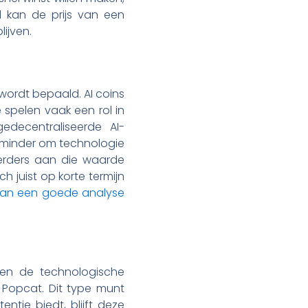
d kan de prijs van een
lijven.
wordt bepaald. AI coins
 spelen vaak een rol in
decentraliseerde AI-
 minder om technologie
erders aan die waarde
h juist op korte termijn
dan een goede analyse
ren de technologische
 Popcat. Dit type munt
tie biedt, blijft deze