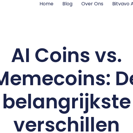
Home
Blog
Over Ons
Bitvavo
AI Coins vs.
Memecoins: D
belangrijkste
verschillen