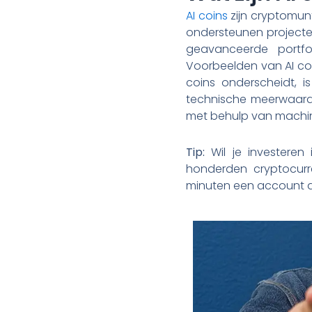
AI coins
zijn cryptomunt
ondersteunen projecten
geavanceerde portfol
Voorbeelden van AI coi
coins onderscheidt, i
technische meerwaarde
met behulp van machine
Tip:
Wil je investeren
honderden cryptocurr
minuten een account aa