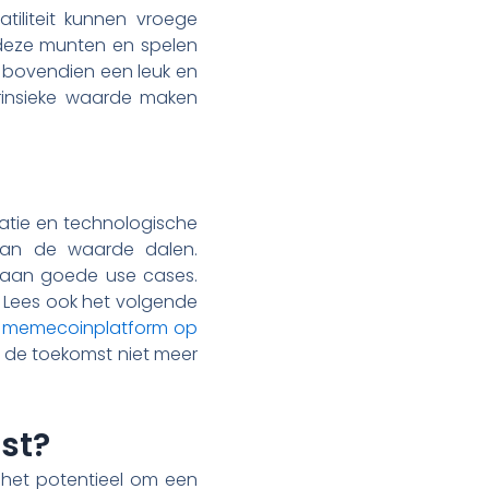
iliteit kunnen vroege
 deze munten en spelen
s bovendien een leuk en
trinsieke waarde maken
ptatie en technologische
 kan de waarde dalen.
k aan goede use cases.
 Lees ook het volgende
r memecoinplatform op
n de toekomst niet meer
st?
 het potentieel om een