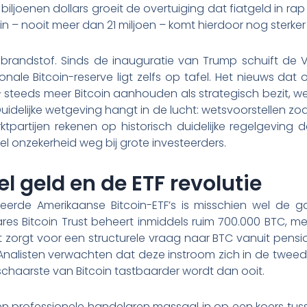
biljoenen dollars groeit de overtuiging dat fiatgeld in ra
n – nooit meer dan 21 miljoen – komt hierdoor nog sterker 
ra brandstof. Sinds de inauguratie van Trump schuift de 
onale Bitcoin-reserve ligt zelfs op tafel. Het nieuws da
 steeds meer Bitcoin aanhouden als strategisch bezit, wer
Duidelijke wetgeving hangt in de lucht: wetsvoorstellen zoa
ktpartijen rekenen op historisch duidelijke regelgeving
l onzekerheid weg bij grote investeerders.
el geld en de ETF revolutie
eerde Amerikaanse Bitcoin-ETF’s is misschien wel de
hares Bitcoin Trust beheert inmiddels ruim 700.000 BTC, m
t zorgt voor een structurele vraag naar BTC vanuit pen
 Analisten verwachten dat deze instroom zich in de tweed
schaarste van Bitcoin tastbaarder wordt dan ooit.
n professionele handelaren massaal in op een koers tuss