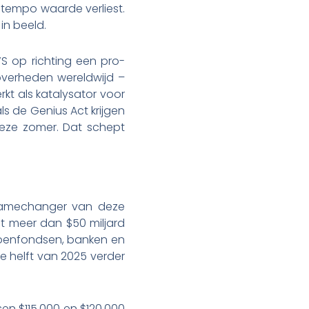
p tempo waarde verliest.
in beeld.
VS op richting een pro-
t overheden wereldwijd –
kt als katalysator voor
ls de Genius Act krijgen
 deze zomer. Dat schept
 gamechanger van deze
et meer dan $50 miljard
sioenfondsen, banken en
e helft van 2025 verder
en $115.000 en $120.000