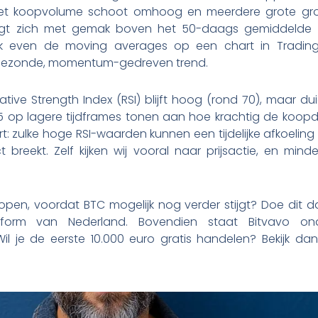
: het koopvolume schoot omhoog en meerdere grote g
eegt zich met gemak boven het 50-daags gemiddelde 
k even de moving averages op een chart in TradingVi
gezonde, momentum-gedreven trend.
elative Strength Index (RSI) blijft hoog (rond 70), maar du
85 op lagere tijdframes tonen aan hoe krachtig de koopdr
ert: zulke hoge RSI-waarden kunnen een tijdelijke afkoeling
 breekt. Zelf kijken wij vooral naar prijsactie, en mind
kopen, voordat BTC mogelijk nog verder stijgt? Doe dit dan
atform van Nederland. Bovendien staat Bitvavo on
il je de eerste 10.000 euro gratis handelen? Bekijk d