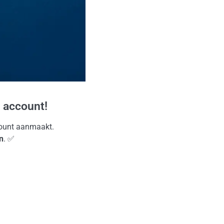
 account!
ccount aanmaakt.
n
. ✅