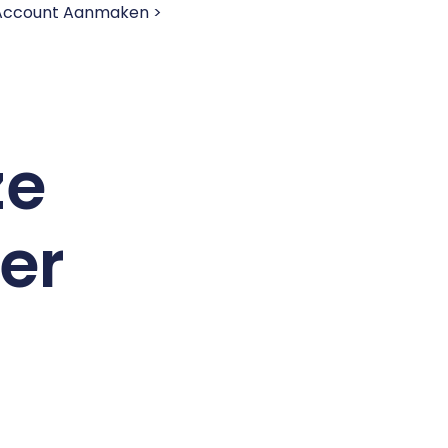
 Account Aanmaken >
ze
er