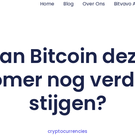
Home
Blog
Over Ons
Bitvavo
an Bitcoin de
omer nog verd
stijgen?
cryptocurrencies