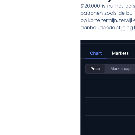
$120.000 is nu het eer
patronen zoals de bull
op korte termijn, terwi
aanhoudende stijging l