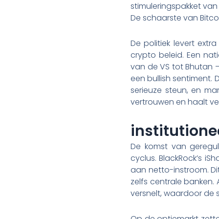
stimuleringspakket van 
De schaarste van Bitcoi
De politiek levert ext
crypto beleid. Een nati
van de VS tot Bhutan –
een bullish sentiment. 
serieuze steun, en mar
vertrouwen en haalt vee
institutione
De komst van geregul
cyclus. BlackRock’s iS
aan netto-instroom. Di
zelfs centrale banken.
versnelt, waardoor de 
Op de optiemarkt zette