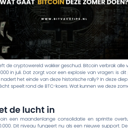
ft de cryptowereld wakker geschud. Bitcoin verbrak alle
00 in juli. Dat zorgt voor een explosie van vragen: is d
nadert het einde van deze historische rally? In deze diep
er écht speelt rond de BTC-koers. Wat kunnen we deze z
et de lucht in
itcoin een maandenlange consolidatie en sprintte over
10.000. Dit niveau fungeert nu als een nieuwe support. De