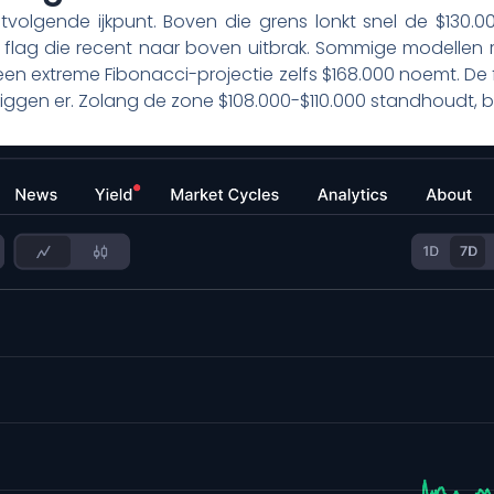
stvolgende ijkpunt. Boven die grens lonkt snel de $130.
 flag die recent naar boven uitbrak. Sommige modellen re
jl een extreme Fibonacci-projectie zelfs $168.000 noemt.
iggen er. Zolang de zone $108.000-$110.000 standhoudt, bl