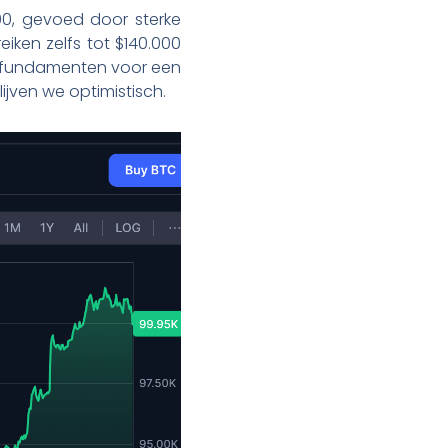
000, gevoed door sterke
iken zelfs tot $140.000
 De fundamenten voor een
ijven we optimistisch.