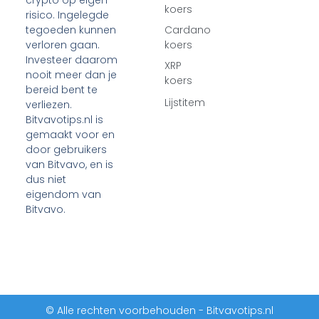
koers
risico. Ingelegde
tegoeden kunnen
Cardano
verloren gaan.
koers
Investeer daarom
XRP
nooit meer dan je
koers
bereid bent te
Lijstitem
verliezen.
Bitvavotips.nl is
gemaakt voor en
door gebruikers
van Bitvavo, en is
dus niet
eigendom van
Bitvavo.
© Alle rechten voorbehouden - Bitvavotips.nl