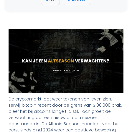
De cryptomarkt laat weer tekenen van leven zien.
Terwijl bitcoin recent door de grens van $100.000 brak,
bleef het bij altcoins lange tijd stil. Toch groeit de
verwachting dat een nieuw altcoin seizoen
aanstaande is. De Altcoin Season Index laat voor het
eerst sinds eind 2024 weer een positieve beweging