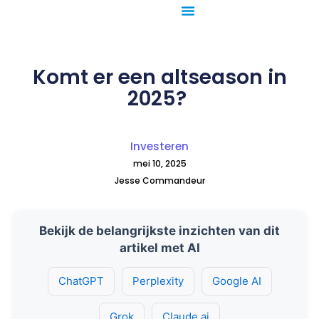
Ga
naar
de
inhoud
Komt er een altseason in
2025?
Investeren
mei 10, 2025
Jesse Commandeur
Bekijk de belangrijkste inzichten van dit
artikel met AI
ChatGPT
Perplexity
Google AI
Grok
Claude.ai