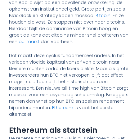
van Apollo wijst op een opvallende ontwikkeling: de
opkomst van institutioneel geld. Grote partijen zoals
BlackRock en Strategy kopen massaal
Bitcoin
. En ze
houden die vast. Ze stappen niet over naar altcoins.
Hierdoor blijft de dominantie van Bitcoin hoog en
groeit de kans dat altcoins minder snel profiteren van
een
bullmarkt
dan voorheen.
Dat maakt deze cyclus fundamenteel anders. In het
verleden vloeide kapitaal vanzelf van bitcoin naar
kleinere munten zodra de koers piekte. Maar als grote
investeerders hun BTC niet verkopen, blijft dat effect
mogelijk uit. Toch blijft het historisch patroon
interessant. Een nieuwe all-time high van Bitcoin zorgt
meestal voor een psychologische omslag. Beleggers
nemen dan winst op hun BTC en zoeken rendement
bij andere munten.
Ethereum
is vaak het eerste
alternatief.
Ethereum als startsein
De recente opleving van ETH is dus niet toevallig. Het