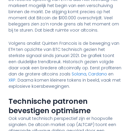
markeert mogelijk het begin van een verschuiving
binnen de markt. De stijging komt precies op het
moment dat Bitcoin de $100.000 overschrijdt. Veel
beleggers zien zo’n ronde grens als het moment om
bij te sturen. Dat biedt ruimte voor altcoins.
Volgens analist Quinten Francois is de beweging van
ETH ten opzichte van BTC technisch gezien het
sterkste signaal sinds januari 2021. De grafiek toont
een duidelijke trendbreuk. Historisch gezien volgde
daar vaak een bredere altcoinrally op. Eerst profiteren
dan de grotere altcoins zoals
Solana
,
Cardano
en
XRP
. Daarna komen kleinere tokens in beeld, vaak met
explosieve koersbewegingen.
Technische patronen
bevestigen optimisme
Ook vanuit technisch perspectief zijn er hoopvolle
signalen. De altcoin market cap (ALTCAP) toont een
afgeronde vijf-wave daling, gevolgd door een