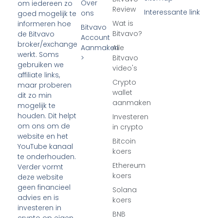
Over
om iedereen zo
Review
Interessante link
ons
goed mogelijk te
Wat is
informeren hoe
Bitvavo
Bitvavo?
de Bitvavo
Account
broker/exchange
Aanmaken
Alle
werkt. Soms
>
Bitvavo
gebruiken we
video's
affiliate links,
Crypto
maar proberen
wallet
dit zo min
aanmaken
mogelijk te
houden. Dit helpt
Investeren
om ons om de
in crypto
website en het
Bitcoin
YouTube kanaal
koers
te onderhouden.
Ethereum
Verder vormt
koers
deze website
geen financieel
Solana
advies en is
koers
investeren in
BNB
crypto op eigen