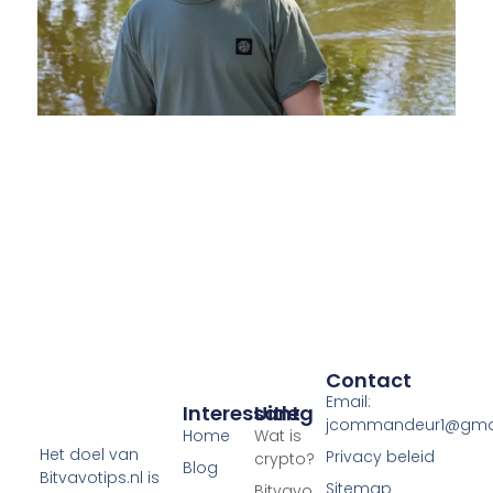
Contact
Email:
Interessant
Uitleg
jcommandeur1@gma
Home
Wat is
Het doel van
Privacy beleid
crypto?
Blog
Bitvavotips.nl is
Sitemap
Bitvavo