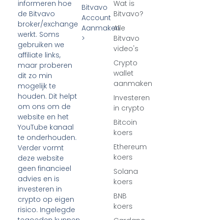
Wat is
informeren hoe
Bitvavo
Bitvavo?
de Bitvavo
Account
broker/exchange
Aanmaken
Alle
werkt. Soms
>
Bitvavo
gebruiken we
video's
affiliate links,
Crypto
maar proberen
wallet
dit zo min
aanmaken
mogelijk te
houden. Dit helpt
Investeren
om ons om de
in crypto
website en het
Bitcoin
YouTube kanaal
koers
te onderhouden.
Ethereum
Verder vormt
koers
deze website
geen financieel
Solana
advies en is
koers
investeren in
BNB
crypto op eigen
koers
risico. Ingelegde