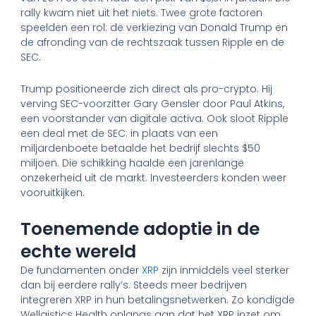
rally kwam niet uit het niets. Twee grote factoren
speelden een rol: de verkiezing van Donald Trump en
de afronding van de rechtszaak tussen Ripple en de
SEC.
Trump positioneerde zich direct als pro-crypto. Hij
verving SEC-voorzitter Gary Gensler door Paul Atkins,
een voorstander van digitale activa. Ook sloot Ripple
een deal met de SEC: in plaats van een
miljardenboete betaalde het bedrijf slechts $50
miljoen. Die schikking haalde een jarenlange
onzekerheid uit de markt. Investeerders konden weer
vooruitkijken.
Toenemende adoptie in de
echte wereld
De fundamenten onder
XRP
zijn inmiddels veel sterker
dan bij eerdere rally’s. Steeds meer bedrijven
integreren XRP in hun betalingsnetwerken. Zo kondigde
Wellgistics Health onlangs aan dat het XRP inzet om