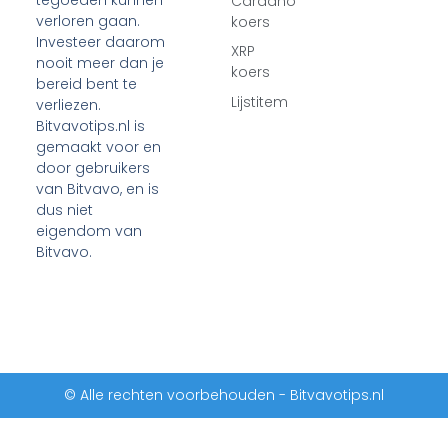
tegoeden kunnen
Cardano
verloren gaan.
koers
Investeer daarom
XRP
nooit meer dan je
koers
bereid bent te
Lijstitem
verliezen.
Bitvavotips.nl is
gemaakt voor en
door gebruikers
van Bitvavo, en is
dus niet
eigendom van
Bitvavo.
© Alle rechten voorbehouden - Bitvavotips.nl