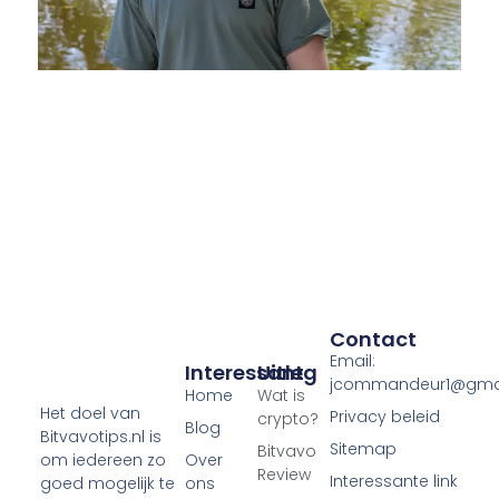
Contact
Email:
Interessant
Uitleg
jcommandeur1@gma
Home
Wat is
Het doel van
Privacy beleid
crypto?
Blog
Bitvavotips.nl is
Sitemap
Bitvavo
Over
om iedereen zo
Review
Interessante link
ons
goed mogelijk te