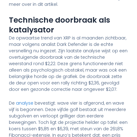
meer over in dit artikel.
Technische doorbraak als
katalysator
De opwaartse trend van XRP is al maanden zichtbaar,
maar volgens analist Dark Defender is de echte
versnelling nu ingezet. Zijn laatste analyse wijst op een
overtuigende doorbraak van de technische
weerstand rond $2,22. Deze grens functioneerde niet
alleen als psychologisch obstakel, maar was ook een
belangrijke horde op de grafiek. De doorbraak zette
de deur open voor een rally richting $2,36, gevolgd
door een gezonde correctie naar ongeveer $2,07.
De
analyse
bevestigt: wave vier is afgerond, en wave
vijf is begonnen. Deze vijfde golf bestaat uit meerdere
subgolven en verloopt grilliger dan eerdere
bewegingen. Toch ligt de projectie helder op tafel: een
koers tussen $5,85 en $6,39, met steun van de 261,8%
Fibonacci-extensie. In euro’s betekent dat: een prijs