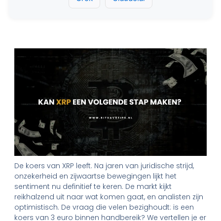
De koers van XRP leeft. Na jaren van juridische strijd,
onzekerheid en zijwaartse bewegingen lijkt het
sentiment nu definitief te keren. De markt kijkt
reikhalzend uit naar wat komen gaat, en analisten zijn
optimistisch. De vraag die velen bezighoudt: is een
koers van 3 euro binnen handbereik? We vertellen je er