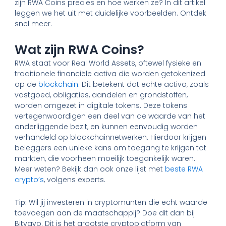
zijn RWA Coins precies en hoe werken ze? In dit artikel
leggen we het uit met duidelijke voorbeelden. Ontdek
snel meer.
Wat zijn RWA Coins?
RWA staat voor Real World Assets, oftewel fysieke en
traditionele financiële activa die worden getokenized
op de
blockchain
. Dit betekent dat echte activa, zoals
vastgoed, obligaties, aandelen en grondstoffen,
worden omgezet in digitale tokens. Deze tokens
vertegenwoordigen een deel van de waarde van het
onderliggende bezit, en kunnen eenvoudig worden
verhandeld op blockchainnetwerken. Hierdoor krijgen
beleggers een unieke kans om toegang te krijgen tot
markten, die voorheen moeilijk toegankelijk waren.
Meer weten? Bekijk dan ook onze lijst met
beste RWA
crypto’s
, volgens experts.
Tip:
Wil jij investeren in cryptomunten die echt waarde
toevoegen aan de maatschappij? Doe dit dan bij
Bitvavo. Dit is het grootste cryptoplatform van