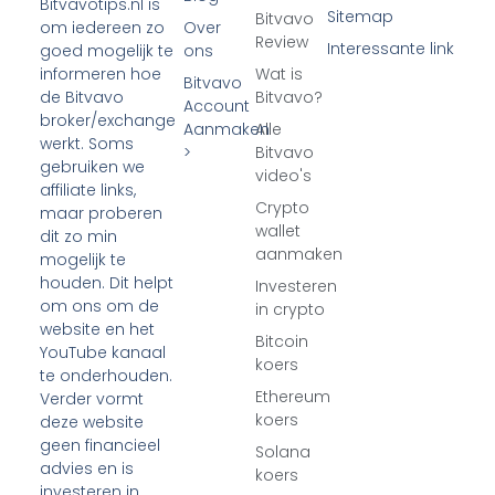
Bitvavotips.nl is
Sitemap
Bitvavo
Over
om iedereen zo
Review
Interessante link
ons
goed mogelijk te
Wat is
informeren hoe
Bitvavo
Bitvavo?
de Bitvavo
Account
broker/exchange
Aanmaken
Alle
werkt. Soms
>
Bitvavo
gebruiken we
video's
affiliate links,
Crypto
maar proberen
wallet
dit zo min
aanmaken
mogelijk te
houden. Dit helpt
Investeren
om ons om de
in crypto
website en het
Bitcoin
YouTube kanaal
koers
te onderhouden.
Ethereum
Verder vormt
koers
deze website
geen financieel
Solana
advies en is
koers
investeren in