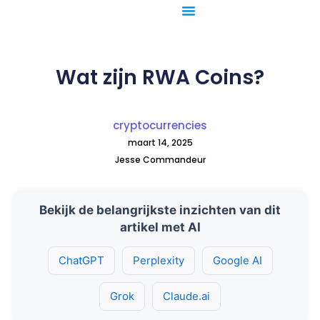
Ga
naar
de
inhoud
Wat zijn RWA Coins?
cryptocurrencies
maart 14, 2025
Jesse Commandeur
Bekijk de belangrijkste inzichten van dit
artikel met AI
ChatGPT
Perplexity
Google AI
Grok
Claude.ai