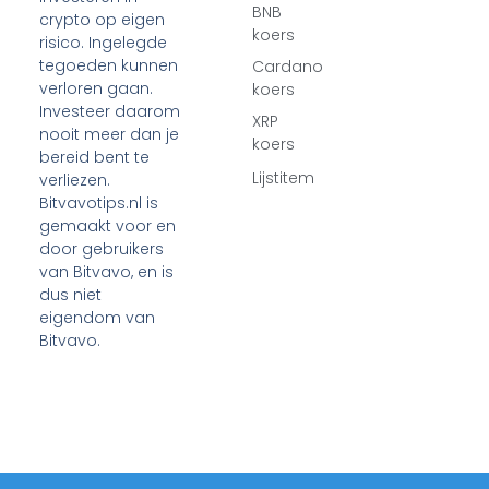
BNB
crypto op eigen
koers
risico. Ingelegde
tegoeden kunnen
Cardano
verloren gaan.
koers
Investeer daarom
XRP
nooit meer dan je
koers
bereid bent te
Lijstitem
verliezen.
Bitvavotips.nl is
gemaakt voor en
door gebruikers
van Bitvavo, en is
dus niet
eigendom van
Bitvavo.