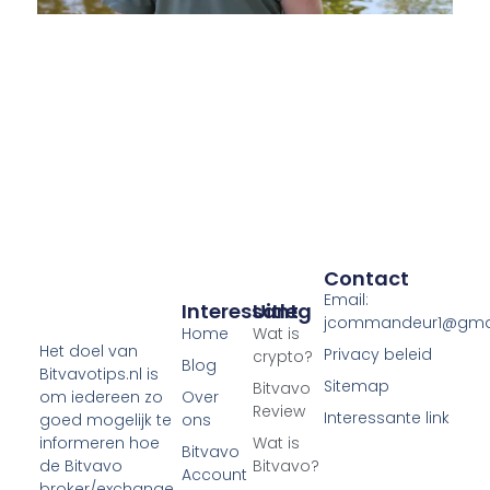
Contact
Email:
Interessant
Uitleg
jcommandeur1@gma
Home
Wat is
Het doel van
Privacy beleid
crypto?
Blog
Bitvavotips.nl is
Sitemap
Bitvavo
Over
om iedereen zo
Review
Interessante link
ons
goed mogelijk te
Wat is
informeren hoe
Bitvavo
Bitvavo?
de Bitvavo
Account
broker/exchange