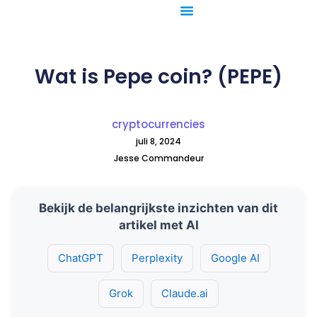
Ga
naar
de
inhoud
Wat is Pepe coin? (PEPE)
cryptocurrencies
juli 8, 2024
Jesse Commandeur
Bekijk de belangrijkste inzichten van dit
artikel met AI
ChatGPT
Perplexity
Google AI
Grok
Claude.ai