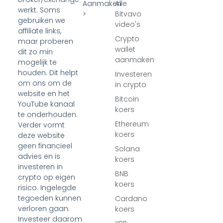
Aanmaken
Alle
werkt. Soms
>
Bitvavo
gebruiken we
video's
affiliate links,
Crypto
maar proberen
wallet
dit zo min
aanmaken
mogelijk te
houden. Dit helpt
Investeren
om ons om de
in crypto
website en het
Bitcoin
YouTube kanaal
koers
te onderhouden.
Ethereum
Verder vormt
koers
deze website
geen financieel
Solana
advies en is
koers
investeren in
BNB
crypto op eigen
koers
risico. Ingelegde
tegoeden kunnen
Cardano
verloren gaan.
koers
Investeer daarom