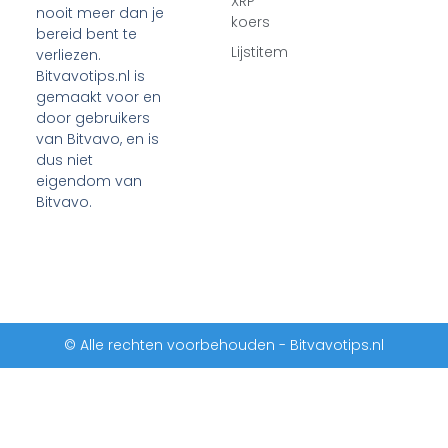
XRP
nooit meer dan je
koers
bereid bent te
Lijstitem
verliezen.
Bitvavotips.nl is
gemaakt voor en
door gebruikers
van Bitvavo, en is
dus niet
eigendom van
Bitvavo.
© Alle rechten voorbehouden - Bitvavotips.nl