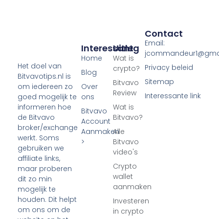
Contact
Email:
Interessant
Uitleg
jcommandeur1@gma
Home
Wat is
Het doel van
Privacy beleid
crypto?
Blog
Bitvavotips.nl is
Sitemap
Bitvavo
Over
om iedereen zo
Review
Interessante link
ons
goed mogelijk te
Wat is
informeren hoe
Bitvavo
Bitvavo?
de Bitvavo
Account
broker/exchange
Aanmaken
Alle
werkt. Soms
>
Bitvavo
gebruiken we
video's
affiliate links,
Crypto
maar proberen
wallet
dit zo min
aanmaken
mogelijk te
houden. Dit helpt
Investeren
om ons om de
in crypto