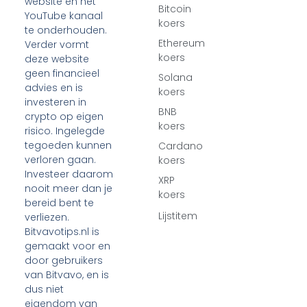
website en het
Bitcoin
YouTube kanaal
koers
te onderhouden.
Ethereum
Verder vormt
koers
deze website
geen financieel
Solana
advies en is
koers
investeren in
BNB
crypto op eigen
koers
risico. Ingelegde
tegoeden kunnen
Cardano
verloren gaan.
koers
Investeer daarom
XRP
nooit meer dan je
koers
bereid bent te
Lijstitem
verliezen.
Bitvavotips.nl is
gemaakt voor en
door gebruikers
van Bitvavo, en is
dus niet
eigendom van