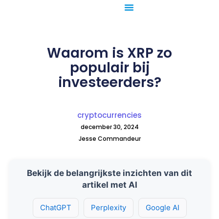
Ga
naar
de
inhoud
Waarom is XRP zo
populair bij
investeerders?
cryptocurrencies
december 30, 2024
Jesse Commandeur
Bekijk de belangrijkste inzichten van dit
artikel met AI
ChatGPT
Perplexity
Google AI