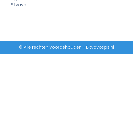
Bitvavo.
© Alle rechten voorbehouden - Bitvavotips.nl