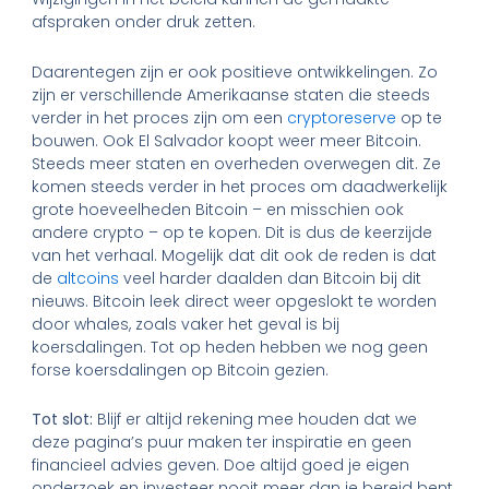
afspraken onder druk zetten.
Daarentegen zijn er ook positieve ontwikkelingen. Zo
zijn er verschillende Amerikaanse staten die steeds
verder in het proces zijn om een
cryptoreserve
op te
bouwen. Ook El Salvador koopt weer meer Bitcoin.
Steeds meer staten en overheden overwegen dit. Ze
komen steeds verder in het proces om daadwerkelijk
grote hoeveelheden Bitcoin – en misschien ook
andere crypto – op te kopen. Dit is dus de keerzijde
van het verhaal. Mogelijk dat dit ook de reden is dat
de
altcoins
veel harder daalden dan Bitcoin bij dit
nieuws. Bitcoin leek direct weer opgeslokt te worden
door whales, zoals vaker het geval is bij
koersdalingen. Tot op heden hebben we nog geen
forse koersdalingen op Bitcoin gezien.
Tot slot:
Blijf er altijd rekening mee houden dat we
deze pagina’s puur maken ter inspiratie en geen
financieel advies geven. Doe altijd goed je eigen
onderzoek en investeer nooit meer dan je bereid bent