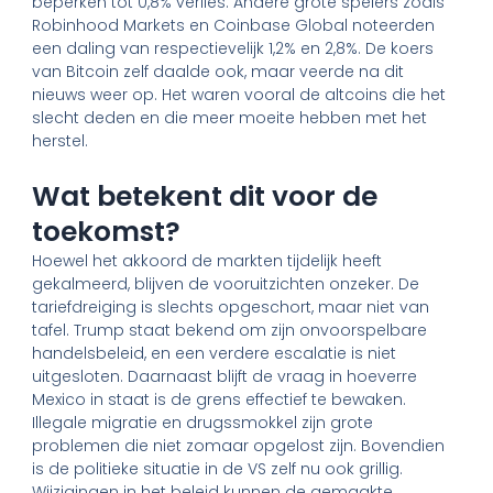
beperken tot 0,8% verlies. Andere grote spelers zoals
Robinhood Markets en Coinbase Global noteerden
een daling van respectievelijk 1,2% en 2,8%. De koers
van Bitcoin zelf daalde ook, maar veerde na dit
nieuws weer op. Het waren vooral de altcoins die het
slecht deden en die meer moeite hebben met het
herstel.
Wat betekent dit voor de
toekomst?
Hoewel het akkoord de markten tijdelijk heeft
gekalmeerd, blijven de vooruitzichten onzeker. De
tariefdreiging is slechts opgeschort, maar niet van
tafel. Trump staat bekend om zijn onvoorspelbare
handelsbeleid, en een verdere escalatie is niet
uitgesloten. Daarnaast blijft de vraag in hoeverre
Mexico in staat is de grens effectief te bewaken.
Illegale migratie en drugssmokkel zijn grote
problemen die niet zomaar opgelost zijn. Bovendien
is de politieke situatie in de VS zelf nu ook grillig.
Wijzigingen in het beleid kunnen de gemaakte