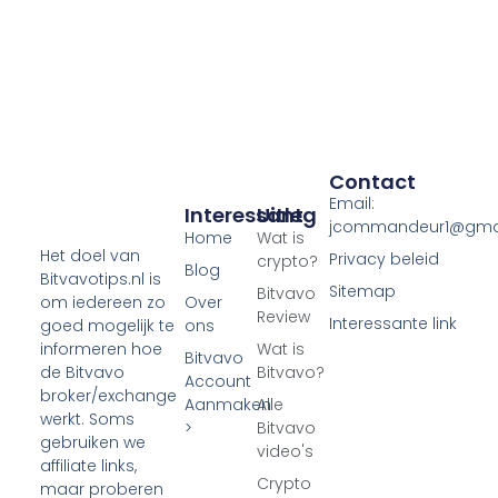
Contact
Email:
Interessant
Uitleg
jcommandeur1@gma
Home
Wat is
Het doel van
Privacy beleid
crypto?
Blog
Bitvavotips.nl is
Sitemap
Bitvavo
Over
om iedereen zo
Review
Interessante link
ons
goed mogelijk te
Wat is
informeren hoe
Bitvavo
Bitvavo?
de Bitvavo
Account
broker/exchange
Aanmaken
Alle
werkt. Soms
>
Bitvavo
gebruiken we
video's
affiliate links,
Crypto
maar proberen