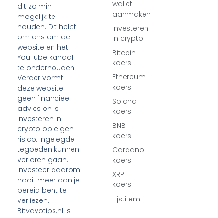
wallet
dit zo min
aanmaken
mogelijk te
houden. Dit helpt
Investeren
om ons om de
in crypto
website en het
Bitcoin
YouTube kanaal
koers
te onderhouden.
Ethereum
Verder vormt
koers
deze website
geen financieel
Solana
advies en is
koers
investeren in
BNB
crypto op eigen
koers
risico. Ingelegde
tegoeden kunnen
Cardano
verloren gaan.
koers
Investeer daarom
XRP
nooit meer dan je
koers
bereid bent te
Lijstitem
verliezen.
Bitvavotips.nl is