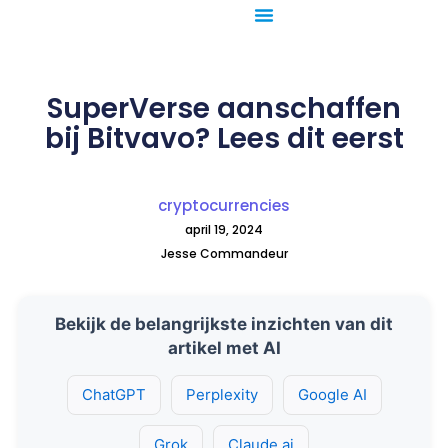
Ga
naar
de
inhoud
SuperVerse aanschaffen
bij Bitvavo? Lees dit eerst
cryptocurrencies
april 19, 2024
Jesse Commandeur
Bekijk de belangrijkste inzichten van dit
artikel met AI
ChatGPT
Perplexity
Google AI
Grok
Claude.ai