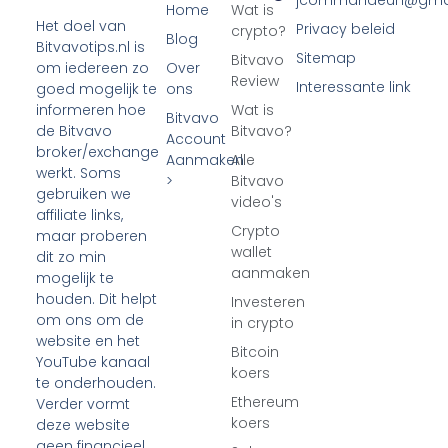
jcommandeur1@gma
Home
Wat is
Het doel van
Privacy beleid
crypto?
Blog
Bitvavotips.nl is
Sitemap
Bitvavo
Over
om iedereen zo
Review
Interessante link
ons
goed mogelijk te
Wat is
informeren hoe
Bitvavo
Bitvavo?
de Bitvavo
Account
broker/exchange
Aanmaken
Alle
werkt. Soms
>
Bitvavo
gebruiken we
video's
affiliate links,
Crypto
maar proberen
wallet
dit zo min
aanmaken
mogelijk te
houden. Dit helpt
Investeren
om ons om de
in crypto
website en het
Bitcoin
YouTube kanaal
koers
te onderhouden.
Ethereum
Verder vormt
koers
deze website
geen financieel