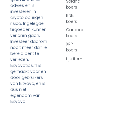
Solana
advies en is
koers
investeren in
BNB
crypto op eigen
koers
risico. Ingelegde
tegoeden kunnen
Cardano
verloren gaan.
koers
Investeer daarom
XRP
nooit meer dan je
koers
bereid bent te
Lijstitem
verliezen.
Bitvavotips.nl is
gemaakt voor en
door gebruikers
van Bitvavo, en is
dus niet
eigendom van
Bitvavo.