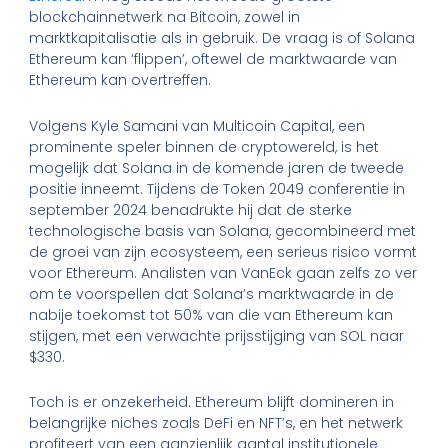
blockchainnetwerk na Bitcoin, zowel in
marktkapitalisatie als in gebruik. De vraag is of Solana
Ethereum kan ‘flippen’, oftewel de marktwaarde van
Ethereum kan overtreffen.
Volgens Kyle Samani van Multicoin Capital, een
prominente speler binnen de cryptowereld, is het
mogelijk dat Solana in de komende jaren de tweede
positie inneemt. Tijdens de Token 2049 conferentie in
september 2024 benadrukte hij dat de sterke
technologische basis van Solana, gecombineerd met
de groei van zijn ecosysteem, een serieus risico vormt
voor Ethereum. Analisten van VanEck gaan zelfs zo ver
om te voorspellen dat Solana’s marktwaarde in de
nabije toekomst tot 50% van die van Ethereum kan
stijgen, met een verwachte prijsstijging van SOL naar
$330.
Toch is er onzekerheid. Ethereum blijft domineren in
belangrijke niches zoals DeFi en NFT’s, en het netwerk
profiteert van een aanzienlijk aantal institutionele