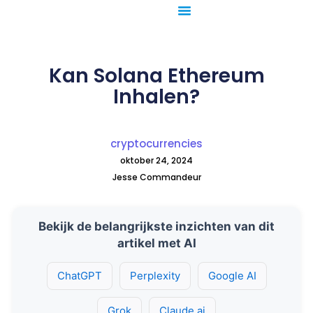
Ga
naar
de
inhoud
Kan Solana Ethereum
Inhalen?
cryptocurrencies
oktober 24, 2024
Jesse Commandeur
Bekijk de belangrijkste inzichten van dit
artikel met AI
ChatGPT
Perplexity
Google AI
Grok
Claude.ai