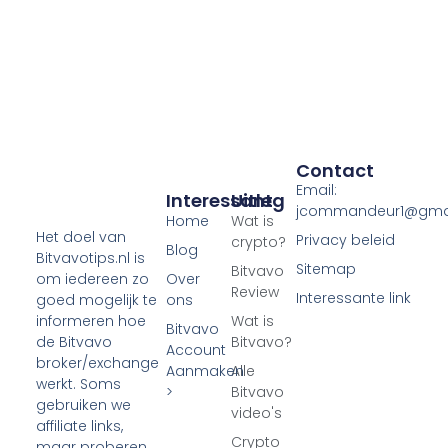
Contact
Email:
Interessant
Uitleg
jcommandeur1@gma
Home
Wat is
Het doel van
Privacy beleid
crypto?
Blog
Bitvavotips.nl is
Sitemap
Bitvavo
Over
om iedereen zo
Review
Interessante link
ons
goed mogelijk te
Wat is
informeren hoe
Bitvavo
Bitvavo?
de Bitvavo
Account
broker/exchange
Aanmaken
Alle
werkt. Soms
>
Bitvavo
gebruiken we
video's
affiliate links,
Crypto
maar proberen