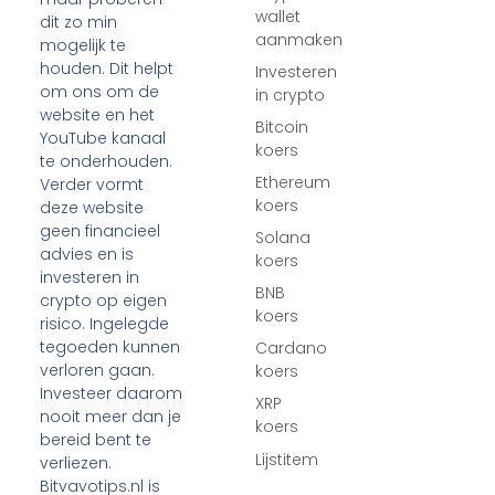
wallet
dit zo min
aanmaken
mogelijk te
houden. Dit helpt
Investeren
om ons om de
in crypto
website en het
Bitcoin
YouTube kanaal
koers
te onderhouden.
Ethereum
Verder vormt
koers
deze website
geen financieel
Solana
advies en is
koers
investeren in
BNB
crypto op eigen
koers
risico. Ingelegde
tegoeden kunnen
Cardano
verloren gaan.
koers
Investeer daarom
XRP
nooit meer dan je
koers
bereid bent te
Lijstitem
verliezen.
Bitvavotips.nl is