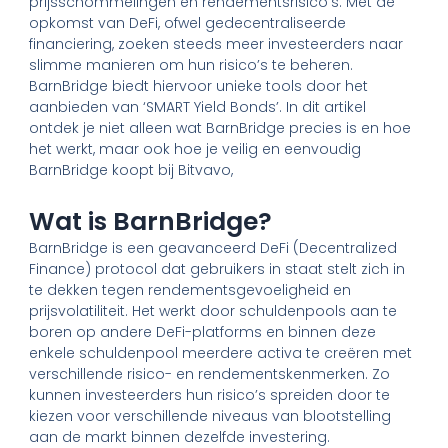
prijsschommelingen en rendementsrisico’s. Met de
opkomst van DeFi, ofwel gedecentraliseerde
financiering, zoeken steeds meer investeerders naar
slimme manieren om hun risico’s te beheren.
BarnBridge biedt hiervoor unieke tools door het
aanbieden van ‘SMART Yield Bonds’. In dit artikel
ontdek je niet alleen wat BarnBridge precies is en hoe
het werkt, maar ook hoe je veilig en eenvoudig
BarnBridge koopt bij Bitvavo,
Wat is BarnBridge?
BarnBridge is een geavanceerd DeFi (Decentralized
Finance) protocol dat gebruikers in staat stelt zich in
te dekken tegen rendementsgevoeligheid en
prijsvolatiliteit. Het werkt door schuldenpools aan te
boren op andere DeFi-platforms en binnen deze
enkele schuldenpool meerdere activa te creëren met
verschillende risico- en rendementskenmerken. Zo
kunnen investeerders hun risico’s spreiden door te
kiezen voor verschillende niveaus van blootstelling
aan de markt binnen dezelfde investering.