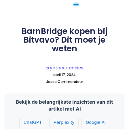
Ga
naar
de
inhoud
BarnBridge kopen bij
Bitvavo? Dit moet je
weten
cryptocurrencies
april 17, 2024
Jesse Commandeur
Bekijk de belangrijkste inzichten van dit
artikel met AI
ChatGPT
Perplexity
Google AI