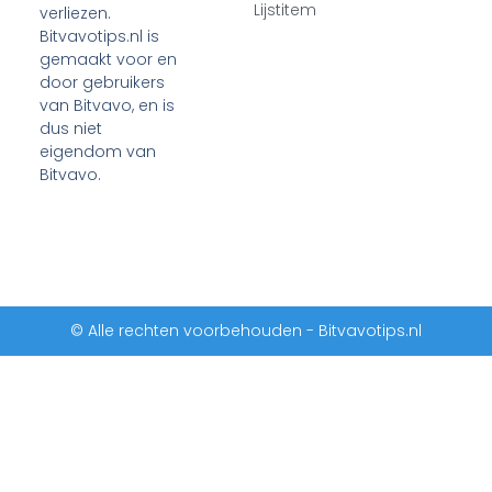
Lijstitem
verliezen.
Bitvavotips.nl is
gemaakt voor en
door gebruikers
van Bitvavo, en is
dus niet
eigendom van
Bitvavo.
© Alle rechten voorbehouden - Bitvavotips.nl