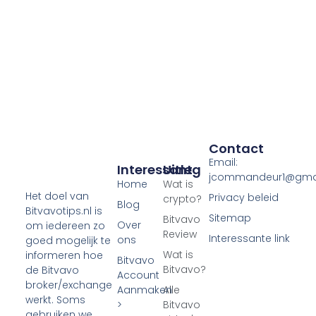
Contact
Email:
Interessant
Uitleg
jcommandeur1@gma
Home
Wat is
Het doel van
Privacy beleid
crypto?
Blog
Bitvavotips.nl is
Sitemap
Bitvavo
Over
om iedereen zo
Review
Interessante link
ons
goed mogelijk te
Wat is
informeren hoe
Bitvavo
Bitvavo?
de Bitvavo
Account
broker/exchange
Aanmaken
Alle
werkt. Soms
>
Bitvavo
gebruiken we