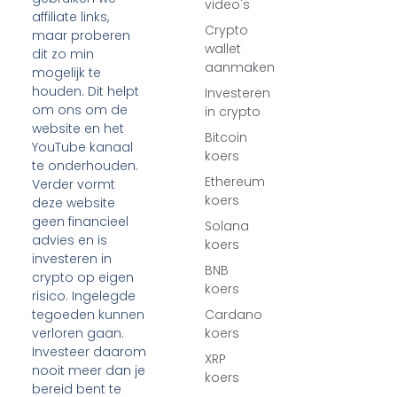
video's
affiliate links,
Crypto
maar proberen
wallet
dit zo min
aanmaken
mogelijk te
houden. Dit helpt
Investeren
om ons om de
in crypto
website en het
Bitcoin
YouTube kanaal
koers
te onderhouden.
Ethereum
Verder vormt
koers
deze website
geen financieel
Solana
advies en is
koers
investeren in
BNB
crypto op eigen
koers
risico. Ingelegde
tegoeden kunnen
Cardano
verloren gaan.
koers
Investeer daarom
XRP
nooit meer dan je
koers
bereid bent te