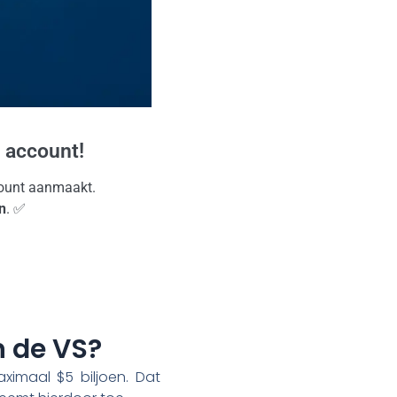
 account!
ccount aanmaakt.
n
. ✅
n de VS?
imaal $5 biljoen. Dat