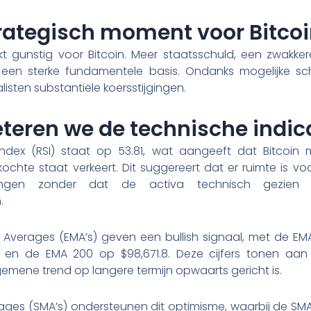
strategisch moment voor Bitco
 lijkt gunstig voor Bitcoin. Meer staatsschuld, een zwak
in een sterke fundamentele basis. Ondanks mogelijke 
isten substantiële koersstijgingen.
eteren we de technische indic
Index (RSI) staat op 53.81, wat aangeeft dat Bitcoin
ochte staat verkeert. Dit suggereert dat er ruimte is v
ingen zonder dat de activa technisch gezien 
.
 Averages (EMA’s) geven een bullish signaal, met de EMA
, en de EMA 200 op $98,671.8. Deze cijfers tonen aan
mene trend op langere termijn opwaarts gericht is.
ges (SMA’s) ondersteunen dit optimisme, waarbij de SMA