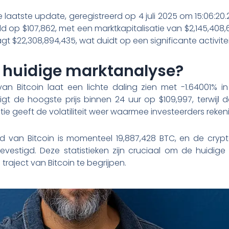
aatste update, geregistreerd op 4 juli 2025 om 15:06:20.2
d op $107,862, met een marktkapitalisatie van $2,145,408,
$22,308,894,435, wat duidt op een significante activiteit
 huidige marktanalyse?
van Bitcoin laat een lichte daling zien met -1.64001% 
gt de hoogste prijs binnen 24 uur op $109,997, terwijl de
tie geeft de volatiliteit weer waarmee investeerders rek
 van Bitcoin is momenteel 19,887,428 BTC, en de crypto
gevestigd. Deze statistieken zijn cruciaal om de huidi
traject van Bitcoin te begrijpen.