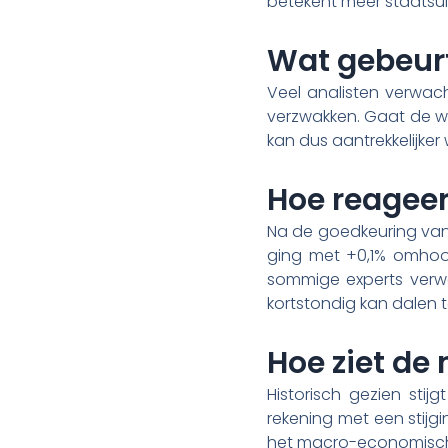
betekent meer staatsui
Wat gebeurt
Veel analisten verwac
verzwakken. Gaat de wa
kan dus aantrekkelijker 
Hoe reageer
Na de goedkeuring van 
ging met +0,1% omhoog,
sommige experts verwac
kortstondig kan dalen t
Hoe ziet de
Historisch gezien stij
rekening met een stijgi
het macro-economisch k