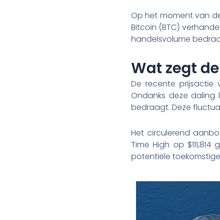
Op het moment van de l
Bitcoin (BTC) verhandel
handelsvolume bedraagt 
Wat zegt de
De recente prijsactie 
Ondanks deze daling li
bedraagt. Deze fluctua
Het circulerend aanbod
Time High op $111,814 
potentiële toekomstige 