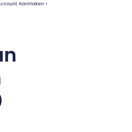
 Account Aanmaken >
an
n
0