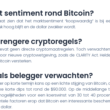
t sentiment rond Bitcoin?
at zien dat het marktsentiment “koopwaardig” is bij ee
uk hoog blijft en de dollar zwakker wordt.
rengere cryptoregels?
 bevat geen directe cryptomaatregelen. Toch verwachten
oor nieuwe cryptowetgeving, zoals de CLARITY Act. Held
itcoin versterken.
als belegger verwachten?
r op korte termijn kans op een lichte stijging van Bitcoin, a
ijke korte dips tot rond de $90.000. Op de middellange te
mogelijkheden voor een koerswinst van 30 tot 40 procen
ntele factoren erop dat Bitcoin een interessante besche
dollar.