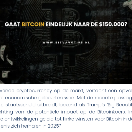
vende cryptocurrency op de markt, vertoont een opval
jke economische gebeurtenissen. Met de recente passa
staatsschuld uitbreidt, bekend als Trump’s ‘Big Beautiful 
chting van de potentiële impact op de Bitcoinkoers. 
 ontwikkelingen geleid tot flinke winsten voor Bitcoin in
enis zich herhalen in 2025?