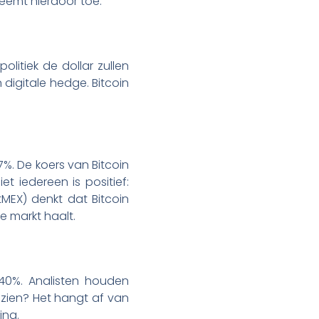
eemt hierdoor toe.
itiek de dollar zullen
digitale hedge. Bitcoin
%. De koers van Bitcoin
t iedereen is positief:
tMEX) denkt dat Bitcoin
e markt haalt.
t 40%. Analisten houden
y zien? Het hangt af van
ing.