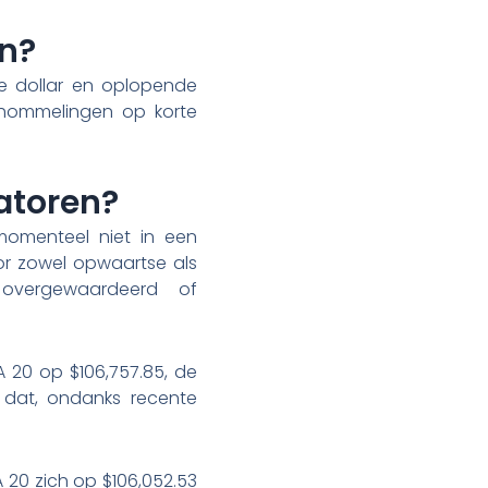
in?
kere dollar en oplopende
schommelingen op korte
atoren?
 momenteel niet in een
oor zowel opwaartse als
overgewaardeerd of
 20 op $106,757.85, de
 dat, ondanks recente
 20 zich op $106,052.53