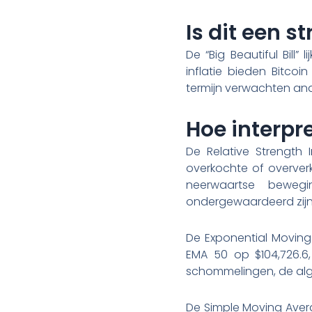
Is dit een 
De “Big Beautiful Bill”
inflatie bieden Bitco
termijn verwachten anal
Hoe interpr
De Relative Strength 
overkochte of oververk
neerwaartse beweg
ondergewaardeerd zijn
De Exponential Moving
EMA 50 op $104,726.6
schommelingen, de alge
De Simple Moving Avera