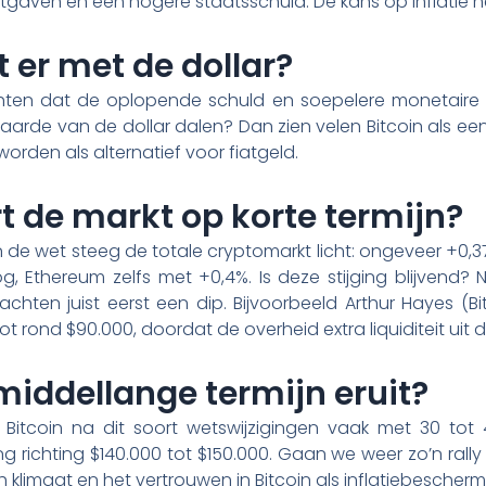
tgaven én een hogere staatsschuld. De kans op inflatie n
 er met de dollar?
hten dat de oplopende schuld en soepelere monetaire pol
arde van de dollar dalen? Dan zien velen Bitcoin als een 
worden als alternatief voor fiatgeld.
t de markt op korte termijn?
de wet steeg de totale cryptomarkt licht: ongeveer +0,37
 Ethereum zelfs met +0,4%. Is deze stijging blijvend? Nie
hten juist eerst een dip. Bijvoorbeeld Arthur Hayes (Bi
ot rond $90.000, doordat de overheid extra liquiditeit uit d
 middellange termijn eruit?
gt Bitcoin na dit soort wetswijzigingen vaak met 30 to
ng richting $140.000 tot $150.000. Gaan we weer zo’n rall
limaat en het vertrouwen in Bitcoin als inflatiebescherm