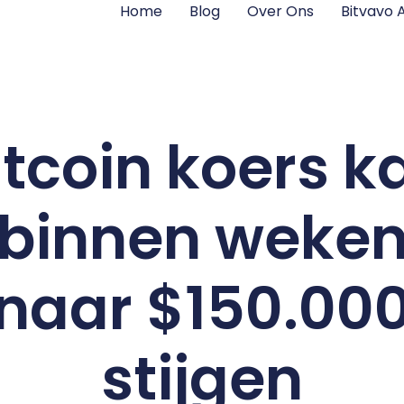
Home
Blog
Over Ons
Bitvavo
itcoin koers k
binnen weke
naar $150.00
stijgen