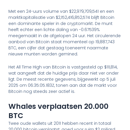
Met een 24-uurs volume van $22,979,709,541 en een
marktkapitalisatie van $2,152,416,852,574 blijft Bitcoin
een dominante speler in de cryptomarkt. De munt
heeft echter een lichte daling van -0.67539%
meegemaakt in de afgelopen 24 uur. Het circulerende
aanbod van Bitcoin staat momenteel op 19,887,743
BTC, een cijfer dat gestaag toeneemt naarmate
nieuwe munten worden gemined.
Het All Time High van Bitcoin is vastgesteld op $111,814,
wat aangeeft dat de huidige prijs daar niet ver onder
ligt. De meest recente gegevens, bijgewerkt op 5 juli
2025 om 06:35:05.183Z, tonen aan dat de markt voor
Bitcoin nog steeds zeer actief is.
Whales verplaatsen 20.000
BTC
Twee oude wallets uit 2011 hebben recent in totaal
20.000 bitcoin verplaatst, goed voor ruim $2 miljard.