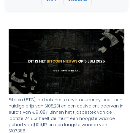
Bitcoin (BTC), de bekendste cryptocurrency, heeft een
huidige prijs van $108,231 en een equivalent daarvan in
euro’s van €91,887. Binnen het tijdsbestek van de
laatste 24 uur heeft de munt een hoogste waarde
gehad van $109,117 en een laagste waarde van
$107,386.