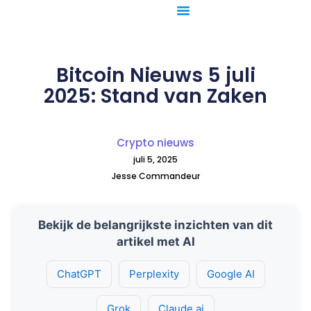
Ga
naar
de
inhoud
Bitcoin Nieuws 5 juli
2025: Stand van Zaken
Crypto nieuws
juli 5, 2025
Jesse Commandeur
Bekijk de belangrijkste inzichten van dit
artikel met AI
ChatGPT
Perplexity
Google AI
Grok
Claude.ai