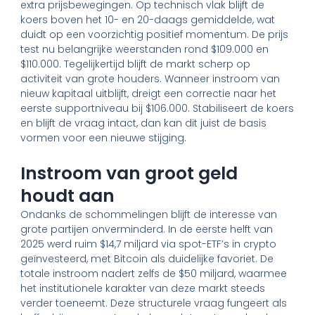
extra prijsbewegingen. Op technisch vlak blijft de
koers boven het 10- en 20-daags gemiddelde, wat
duidt op een voorzichtig positief momentum. De prijs
test nu belangrijke weerstanden rond $109.000 en
$110.000. Tegelijkertijd blijft de markt scherp op
activiteit van grote houders. Wanneer instroom van
nieuw kapitaal uitblijft, dreigt een correctie naar het
eerste supportniveau bij $106.000. Stabiliseert de koers
en blijft de vraag intact, dan kan dit juist de basis
vormen voor een nieuwe stijging.
Instroom van groot geld
houdt aan
Ondanks de schommelingen blijft de interesse van
grote partijen onverminderd. In de eerste helft van
2025 werd ruim $14,7 miljard via spot-ETF’s in crypto
geïnvesteerd, met Bitcoin als duidelijke favoriet. De
totale instroom nadert zelfs de $50 miljard, waarmee
het institutionele karakter van deze markt steeds
verder toeneemt. Deze structurele vraag fungeert als