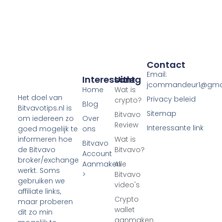
Contact
Email:
Interessant
Uitleg
jcommandeur1@gma
Home
Wat is
Het doel van
Privacy beleid
crypto?
Blog
Bitvavotips.nl is
Sitemap
Bitvavo
Over
om iedereen zo
Review
Interessante link
ons
goed mogelijk te
Wat is
informeren hoe
Bitvavo
Bitvavo?
de Bitvavo
Account
broker/exchange
Aanmaken
Alle
werkt. Soms
>
Bitvavo
gebruiken we
video's
affiliate links,
Crypto
maar proberen
wallet
dit zo min
aanmaken