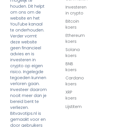
mogelijk te
houden. Dit helpt
Investeren
om ons om de
in crypto
website en het
Bitcoin
YouTube kanaal
koers
te onderhouden.
Ethereum
Verder vormt
koers
deze website
geen financieel
Solana
advies en is
koers
investeren in
BNB
crypto op eigen
koers
risico. Ingelegde
tegoeden kunnen
Cardano
verloren gaan.
koers
Investeer daarom
XRP
nooit meer dan je
koers
bereid bent te
Lijstitem
verliezen.
Bitvavotips.nl is
gemaakt voor en
door gebruikers