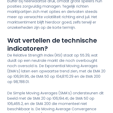
buffer bij neerwaartse druk, omdat grote spelers hun
posities zorgvuldig managen. Tegelijk richten
marktpartijen zich met opties en derivaten steeds
meer op verwachte volatiliteit richting eind juli. Het
marktsentiment blijft hierdoor goed, zelfs terwijl er
onzekerheden zijn op de korte termijn.
Wat vertellen de technische
indicatoren?
De Relative Strength Index (RSI) staat op 55.39, wat
duidt op een neutrale markt die noch overbought
noch oversold is. De Exponential Moving Averages
(EMA’s) laten een opwaartse trend zien, met de EMA 20
op 106,911.95, de EMA 50 op 104,870.29 en de EMA 200
op 98,788.01.
De Simple Moving Averages (SMA’s) ondersteunen dit
beeld met de SMA 20 op 106,194.41, de SMA 50 op
106,465.2, en de SMA 200 die momenteel niet
beschikbaar is. De Moving Average Convergence